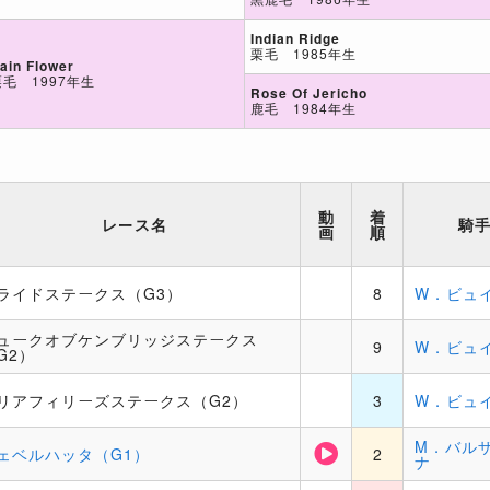
Indian Ridge
栗毛 1985年生
ain Flower
栗毛 1997年生
Rose Of Jericho
鹿毛 1984年生
動
着
レース名
騎
画
順
ライドステークス（G3）
8
W．ビュ
ュークオブケンブリッジステークス
9
W．ビュ
G2）
リアフィリーズステークス（G2）
3
W．ビュ
M．バル
ェベルハッタ（G1）
2
ナ