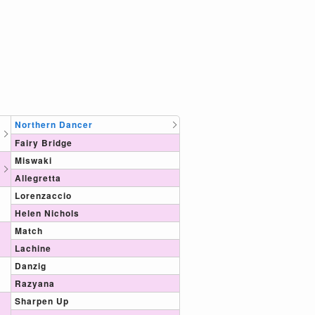
Northern Dancer
Fairy Bridge
Miswaki
Allegretta
Lorenzaccio
Helen Nichols
Match
Lachine
Danzig
Razyana
Sharpen Up