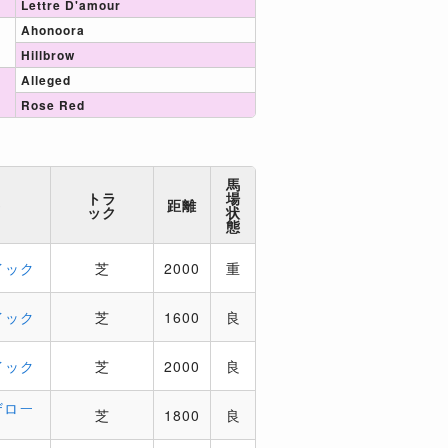
Lettre D'amour
Ahonoora
Hillbrow
Alleged
Rose Red
馬
トラ
場
手
距離
ック
状
態
イック
芝
2000
重
イック
芝
1600
良
イック
芝
2000
良
ザロー
芝
1800
良