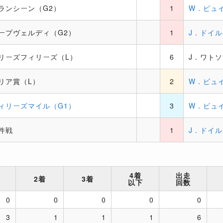
ランシーン（G2）
1
W．ビュ
ープヴェルディ（G2）
1
J．ドイル
リーズフィリーズ（L）
6
J．ワト
リア賞（L）
2
W．ビュ
ィリーズマイル（G1）
3
W．ビュ
件戦
1
J．ドイル
4着
出走
2着
3着
以下
回数
0
0
0
0
0
3
1
1
1
6