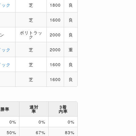
イック
芝
1800
良
芝
1600
良
ポリトラッ
ソン
2000
良
ク
イック
芝
2000
重
イック
芝
1600
良
芝
1600
良
連対
3着
勝率
率
内率
0%
0%
0%
50%
67%
83%