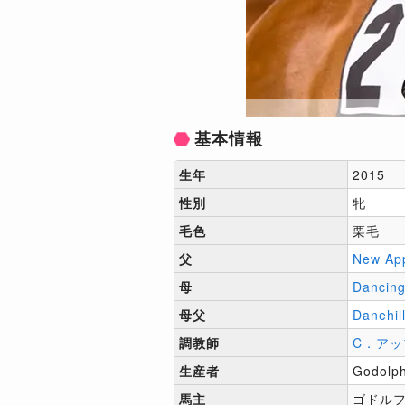
基本情報
生年
2015
性別
牝
毛色
栗毛
父
New Ap
母
Dancing
母父
Danehil
調教師
C．アッ
生産者
Godolph
馬主
ゴドル