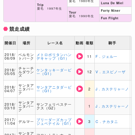
栗毛 1980年生
Luna De Miel
Trip
栗毛 1997年生
Forty Niner
Tour
栗毛 1990年生
Fun Flight
競走成績
開催日
場所
レース名
動画
着順
騎手
2018/
ベルモン
メトロポリタンハン
11
F．ジェルー
06/09
トパーク
デキャップ（G1）
チャーチ
2018/
ケンタッキーダービ
ルダウン
12
V．エスピノーザ
05/05
ー（G1）
ズ
サンタア
2018/
サンタアニタダービ
ニタパー
2
J．カステリャーノ
04/07
ー（G1）
ク
サンタア
2018/
サンフェリペステー
ニタパー
1
J．カステリャーノ
03/10
クス（G2）
ク
2017/
ブリーダーズカップ
デルマー
3
C．ナカタニ
11/04
ジュベナイル（G1）
サンタア
2017/
フロントランナース