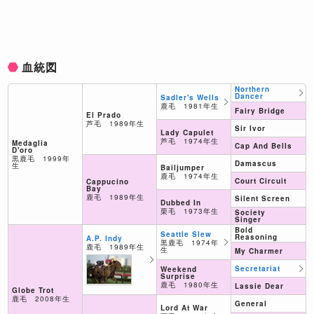
血統図
Northern
Dancer
Sadler's Wells
鹿毛 1981年生
Fairy Bridge
El Prado
芦毛 1989年生
Sir Ivor
Lady Capulet
芦毛 1974年生
Medaglia
Cap And Bells
D'oro
黒鹿毛 1999年
Damascus
生
Bailjumper
鹿毛 1974年生
Court Circuit
Cappucino
Bay
鹿毛 1989年生
Silent Screen
Dubbed In
栗毛 1973年生
Society
Singer
Bold
Seattle Slew
Reasoning
A.P. Indy
黒鹿毛 1974年
鹿毛 1989年生
生
My Charmer
Secretariat
Weekend
Surprise
鹿毛 1980年生
Lassie Dear
Globe Trot
鹿毛 2008年生
General
Lord At War