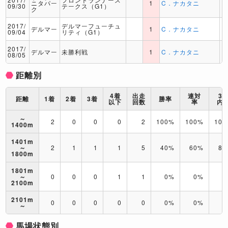
ニタパー
1
C．ナカタニ
09/30
テークス（G1）
ク
2017/
デルマーフューチュ
デルマー
1
C．ナカタニ
09/04
リティ（G1）
2017/
デルマー
未勝利戦
1
C．ナカタニ
08/05
距離別
4着
出走
連対
3
距離
1着
2着
3着
勝率
以下
回数
率
内
～
2
0
0
0
2
100%
100%
10
1400m
1401m
～
2
1
1
1
5
40%
60%
80
1800m
1801m
～
0
0
0
1
1
0%
0%
0
2100m
2101m
0
0
0
0
0
0%
0%
0
～
馬場状態別