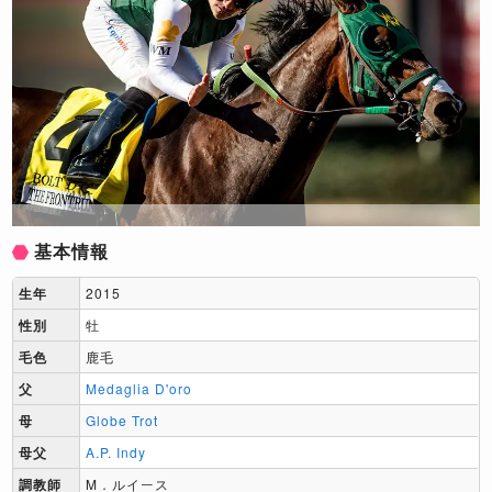
基本情報
生年
2015
性別
牡
毛色
鹿毛
父
Medaglia D'oro
母
Globe Trot
母父
A.P. Indy
調教師
M．ルイース