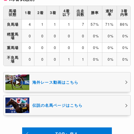
馬場
4着
出走
連対
3着
1着
2着
3着
勝率
状態
以下
回数
率
内率
良馬場
4
1
1
1
7
57%
71%
86%
稍重馬
0
0
0
0
0
0%
0%
0%
場
重馬場
0
0
0
0
0
0%
0%
0%
不良馬
0
0
0
1
1
0%
0%
0%
場
海外レース動画はこちら
伝説の名馬ページはこちら
TOPへ戻る