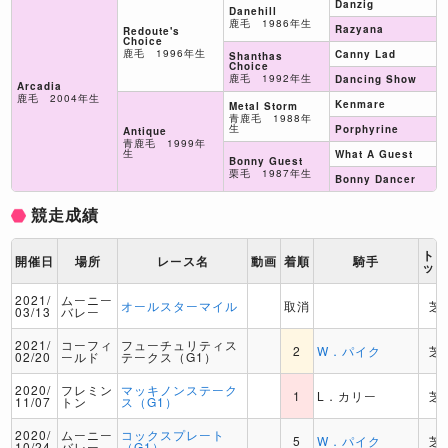
Danzig
Danehill
鹿毛 1986年生
Razyana
Redoute's
Choice
鹿毛 1996年生
Canny Lad
Shanthas
Choice
鹿毛 1992年生
Dancing Show
Arcadia
鹿毛 2004年生
Kenmare
Metal Storm
青鹿毛 1988年
生
Porphyrine
Antique
青鹿毛 1999年
生
What A Guest
Bonny Guest
栗毛 1987年生
Bonny Dancer
競走成績
ト
開催日
場所
レース名
動画
着順
騎手
ッ
2021/
ムーニー
オールスターマイル
取消
芝
03/13
バレー
2021/
コーフィ
フューチュリティス
2
W．パイク
芝
02/20
ールド
テークス（G1）
2020/
フレミン
マッキノンステーク
1
L．カリー
芝
11/07
トン
ス（G1）
2020/
ムーニー
コックスプレート
5
W．パイク
芝
10/24
バレー
（G1）