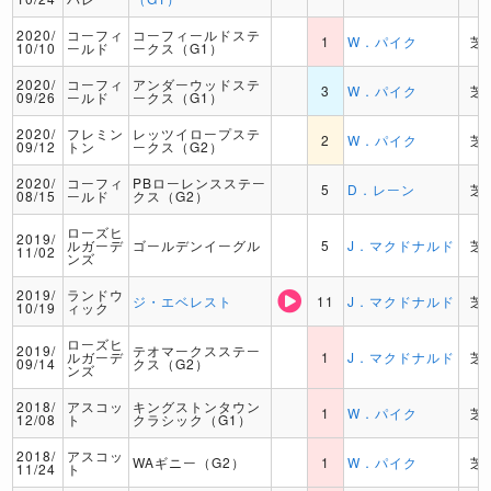
2020/
コーフィ
コーフィールドステ
1
W．パイク
芝
10/10
ールド
ークス（G1）
2020/
コーフィ
アンダーウッドステ
3
W．パイク
芝
09/26
ールド
ークス（G1）
2020/
フレミン
レッツイロープステ
2
W．パイク
芝
09/12
トン
ークス（G2）
2020/
コーフィ
PBローレンスステー
5
D．レーン
芝
08/15
ールド
クス（G2）
ローズヒ
2019/
ルガーデ
ゴールデンイーグル
5
J．マクドナルド
芝
11/02
ンズ
2019/
ランドウ
ジ・エベレスト
11
J．マクドナルド
芝
10/19
ィック
ローズヒ
2019/
テオマークスステー
ルガーデ
1
J．マクドナルド
芝
09/14
クス（G2）
ンズ
2018/
アスコッ
キングストンタウン
1
W．パイク
芝
12/08
ト
クラシック（G1）
2018/
アスコッ
WAギニー（G2）
1
W．パイク
芝
11/24
ト