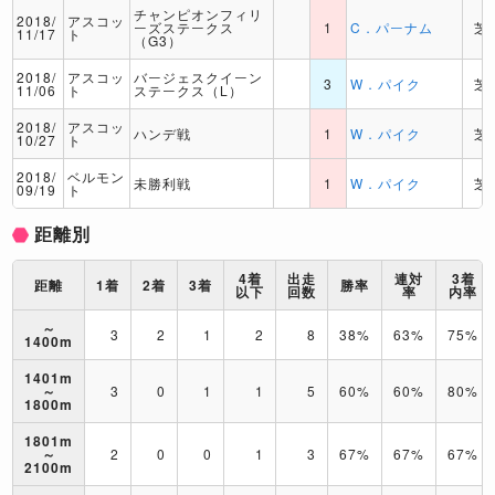
チャンピオンフィリ
2018/
アスコッ
ーズステークス
1
C．パーナム
芝
11/17
ト
（G3）
2018/
アスコッ
バージェスクイーン
3
W．パイク
芝
11/06
ト
ステークス（L）
2018/
アスコッ
ハンデ戦
1
W．パイク
芝
10/27
ト
2018/
ベルモン
未勝利戦
1
W．パイク
芝
09/19
ト
距離別
4着
出走
連対
3着
距離
1着
2着
3着
勝率
以下
回数
率
内率
～
3
2
1
2
8
38%
63%
75%
1400m
1401m
～
3
0
1
1
5
60%
60%
80%
1800m
1801m
～
2
0
0
1
3
67%
67%
67%
2100m