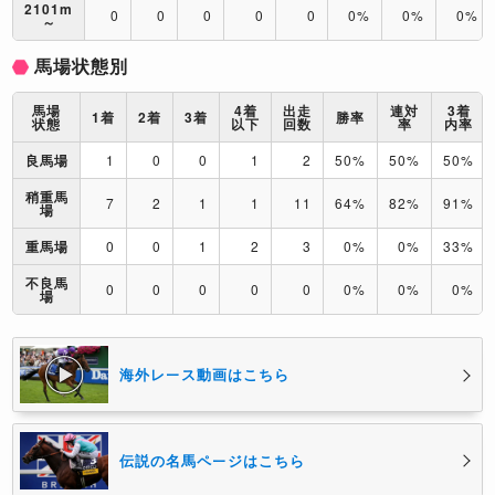
2101m
0
0
0
0
0
0%
0%
0%
～
馬場状態別
馬場
4着
出走
連対
3着
1着
2着
3着
勝率
状態
以下
回数
率
内率
良馬場
1
0
0
1
2
50%
50%
50%
稍重馬
7
2
1
1
11
64%
82%
91%
場
重馬場
0
0
1
2
3
0%
0%
33%
不良馬
0
0
0
0
0
0%
0%
0%
場
海外レース動画はこちら
伝説の名馬ページはこちら