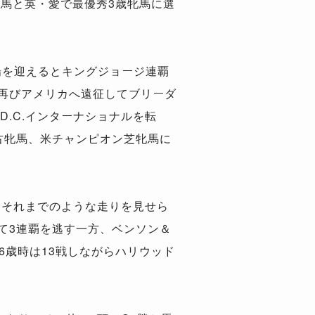
表馬と英・愛で最優秀3歳牝馬に選
場を迎えるとキングジョージ連覇
は再びアメリカへ遠征してブリーダ
.C.インターナショナルを転
古牝馬、米チャンピオン芝牝馬に
、それまでのような走りを見せら
て3連覇を逃す一方、ベンソン＆
6歳時は13戦しながらハリウッド