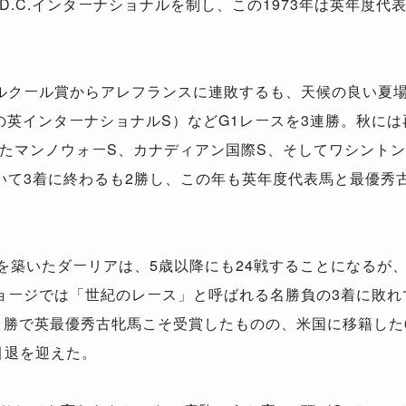
.C.インターナショナルを制し、この1973年は英年度代
ルクール賞からアレフランスに連敗するも、天候の良い夏
の英インターナショナルS）などG1レースを3連勝。秋に
たマンノウォーS、カナディアン国際S、そしてワシントンD
いて3着に終わるも2勝し、この年も英年度代表馬と最優秀
績を築いたダーリアは、5歳以降にも24戦することになるが
ョージでは「世紀のレース」と呼ばれる名勝負の3着に敗れ
戦1勝で英最優秀古牝馬こそ受賞したものの、米国に移籍した
引退を迎えた。