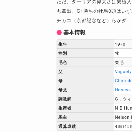
ただ、ダーリアの偉大さは繁殖入
も輩出。G1勝ちの牡馬3頭はい
チカコ（京都記念など）らがダー
基本情報
生年
1970
性別
牝
毛色
栗毛
父
Vaguely
母
Charmin
母父
Honeys 
調教師
C．ウ
生産者
N B Hun
馬主
Nelson 
通算成績
48戦15勝