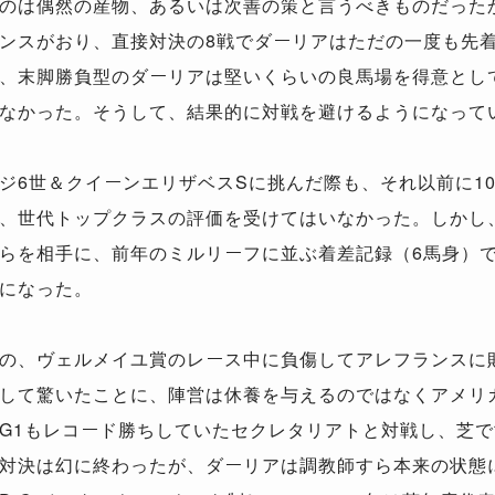
のは偶然の産物、あるいは次善の策と言うべきものだった
ンスがおり、直接対決の8戦でダーリアはただの一度も先
、末脚勝負型のダーリアは堅いくらいの良馬場を得意とし
なかった。そうして、結果的に対戦を避けるようになって
ジ6世＆クイーンエリザベスSに挑んだ際も、それ以前に10
、世代トップクラスの評価を受けてはいなかった。しかし
らを相手に、前年のミルリーフに並ぶ着差記録（6馬身）で
になった。
の、ヴェルメイユ賞のレース中に負傷してアレフランスに
して驚いたことに、陣営は休養を与えるのではなくアメリ
G1もレコード勝ちしていたセクレタリアトと対戦し、芝
対決は幻に終わったが、ダーリアは調教師すら本来の状態