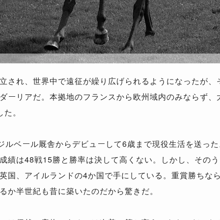
立され、世界中で遠征が繰り広げられるようになったが、そ
ダーリアだ。本拠地のフランスから欧州域内のみならず、
した。
.ジルベール厩舎からデビューして6歳まで現役生活を送った
成績は48戦15勝と勝率は決して高くない。しかし、そのう
英国、アイルランドの4か国で手にしている。重賞勝ちなら
るか半世紀も昔に築いたのだから驚きだ。