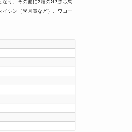
となり、その他に2頭のG2勝ち馬
タイシン（皐月賞など）、ワコー