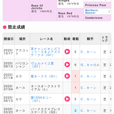
Alleged
鹿毛 1974年生
Princess Pout
Rose Of
Jericho
Northern
鹿毛 1984年生
Dancer
Rose Red
栗毛 1979年生
Cambrienne
競走成績
トラ
開催日
場所
レース名
動画
着順
騎手
ック
英チャンピオンズフ
2020/
アスコッ
ィリーズ＆メアズス
5
C．キーン
芝
2
10/17
ト
テークス（G1）
2020/
パリロン
ヴェルメイユ賞
6
G．キャロル
芝
2
09/13
シャン
（G1）
2020/
カラ
愛オークス（G1）
1
C．キーン
芝
2
07/18
2020/
ネースオークストラ
ネース
1
C．キーン
芝
2
07/04
イアル（L）
2020/
愛1000ギニー
カラ
5
C．キーン
芝
1
06/13
（G1）
2020/
パークエクスプレス
ネース
3
C．キーン
芝
1
03/23
ステークス（G3）