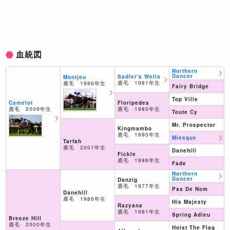
血統図
Northern
Dancer
Sadler's Wells
Montjeu
鹿毛 1981年生
鹿毛 1996年生
Fairy Bridge
Top Ville
Floripedes
Camelot
鹿毛 1985年生
鹿毛 2009年生
Toute Cy
Mr. Prospector
Kingmambo
鹿毛 1990年生
Miesque
Tarfah
鹿毛 2001年生
Danehill
Fickle
鹿毛 1996年生
Fade
Northern
Dancer
Danzig
鹿毛 1977年生
Pas De Nom
Danehill
鹿毛 1986年生
His Majesty
Razyana
鹿毛 1981年生
Spring Adieu
Breeze Hill
鹿毛 2000年生
Hoist The Flag