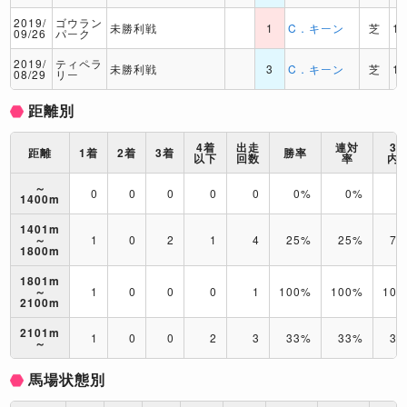
2019/
ゴウラン
未勝利戦
1
C．キーン
芝
1
09/26
パーク
2019/
ティペラ
未勝利戦
3
C．キーン
芝
1
08/29
リー
距離別
4着
出走
連対
3
距離
1着
2着
3着
勝率
以下
回数
率
内
～
0
0
0
0
0
0%
0%
0
1400m
1401m
～
1
0
2
1
4
25%
25%
75
1800m
1801m
～
1
0
0
0
1
100%
100%
10
2100m
2101m
1
0
0
2
3
33%
33%
33
～
馬場状態別