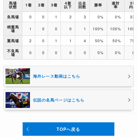
馬場
4着
出走
連対
3着
1着
2着
3着
勝率
状態
以下
回数
率
内
良馬場
0
0
1
2
3
0%
0%
33
稍重馬
1
0
0
0
1
100%
100%
100
場
重馬場
2
0
1
1
4
50%
50%
75
不良馬
0
0
0
0
0
0%
0%
0
場
海外レース動画はこちら
伝説の名馬ページはこちら
TOPへ戻る