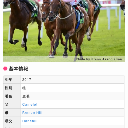
Photo by Press Association
基本情報
生年
2017
性別
牝
毛色
鹿毛
父
Camelot
母
Breeze Hill
母父
Danehill