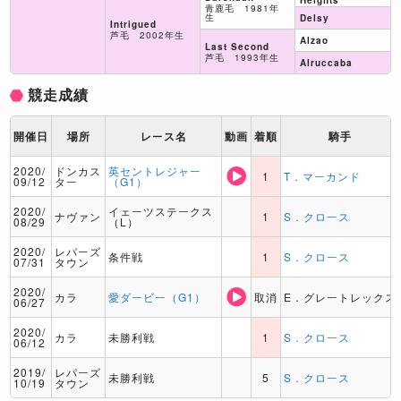
Heights
青鹿毛 1981年
生
Delsy
Intrigued
芦毛 2002年生
Alzao
Last Second
芦毛 1993年生
Alruccaba
競走成績
開催日
場所
レース名
動画
着順
騎手
2020/
ドンカス
英セントレジャー
1
T．マーカンド
09/12
ター
（G1）
2020/
イェーツステークス
ナヴァン
1
S．クロース
08/29
（L）
2020/
レパーズ
条件戦
1
S．クロース
07/31
タウン
2020/
カラ
愛ダービー（G1）
取消
E．グレートレックス
06/27
2020/
カラ
未勝利戦
1
S．クロース
06/12
2019/
レパーズ
未勝利戦
5
S．クロース
10/19
タウン