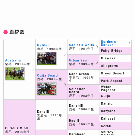
血統図
Northern
Dancer
Sadler's Wells
Galileo
鹿毛 1981年生
鹿毛 1998年生
Fairy Bridge
Miswaki
Urban Sea
Australia
栗毛 1989年生
栗毛 2011年生
Allegretta
Green Desert
Cape Cross
Ouija Board
青鹿毛 1994年
鹿毛 2001年生
生
Park Appeal
Welsh
Selection
Pageant
Board
鹿毛 1982年生
Ouija
Danzig
Danehill
鹿毛 1986年生
Razyana
Dansili
黒鹿毛 1996年
生
Kahyasi
Hasili
鹿毛 1991年生
Kerali
Curious Mind
鹿毛 2010年生
Shirley
Darshaan