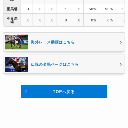
重馬場
1
0
0
1
2
50%
50%
50
不良馬
0
0
0
0
0
0%
0%
0
場
海外レース動画はこちら
伝説の名馬ページはこちら
TOPへ戻る