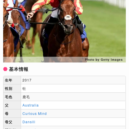
Photo by Getty Images
基本情報
生年
2017
性別
牡
毛色
鹿毛
父
Australia
母
Curious Mind
母父
Dansili