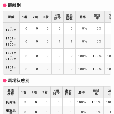
距離別
4着
出走
連対
3
距離
1着
2着
3着
勝率
以下
回数
率
内
～
0
0
0
0
0
0%
0%
0
1400m
1401m
～
0
0
0
1
1
0%
0%
0
1800m
1801m
～
2
0
0
0
2
100%
100%
10
2100m
2101m
2
0
0
0
2
100%
100%
10
～
馬場状態別
馬場
4着
出走
連対
3着
1着
2着
3着
勝率
状態
以下
回数
率
内
良馬場
3
0
0
0
3
100%
100%
100
稍重馬
0
0
0
0
0
0%
0%
0
場