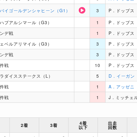
バイゴールデンシャヒーン（G1）
3
P．ドッブス
ハブアルシマール（G3）
1
P．ドッブス
ンデ戦
1
P．ドッブス
ェベルアリマイル（G3）
3
P．ドッブス
ンデ戦
3
P．ドッブス
件戦
10
P．ドッブス
ラダイスステークス（L）
5
D．イーガン
件戦
1
A．アッゼニ
件戦
1
J．ミッチェ
4着
出走
2着
3着
以下
回数