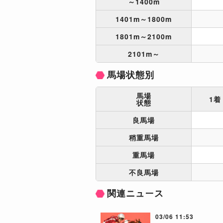
～1400m
1401m～1800m
1801m～2100m
2101m～
馬場状態別
馬場
1着
状態
良馬場
稍重馬場
重馬場
不良馬場
関連ニュース
03/06 11:53