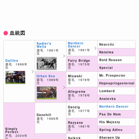
血統図
Northern
Sadler's
Nearctic
Dancer
Wells
鹿毛 1961年
鹿毛 1981年
Natalma
生
生
Bold Reason
Fairy Bridge
Galileo
鹿毛 1975年
鹿毛 1998年
生
生
Special
Mr. Prospector
Miswaki
Urban Sea
栗毛 1978年
栗毛 1989年
生
生
Hopespringseternal
Lombard
Allegretta
栗毛 1978年
生
Anatevka
Northern Dancer
Danzig
鹿毛 1977年
生
Pas De Nom
Danehill
鹿毛 1986年
生
His Majesty
Razyana
鹿毛 1981年
Simply
生
Spring Adieu
Perfect
芦毛 2004年
Sharpen Up
Selkirk
生