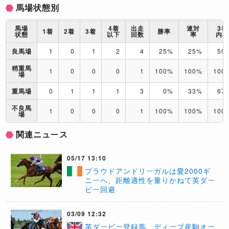
馬場状態別
馬場
4着
出走
連対
3着
1着
2着
3着
勝率
状態
以下
回数
率
内
良馬場
1
0
1
2
4
25%
25%
50
稍重馬
1
0
0
0
1
100%
100%
100
場
重馬場
0
1
1
1
3
0%
33%
67
不良馬
1
0
0
0
1
100%
100%
100
場
関連ニュース
05/17 13:10
プラウドアンドリーガルは愛2000ギ
ニーへ、距離適性を量りかねて英ダー
ビー回避
03/09 12:32
英ダービー登録馬、ディープ産駒オー