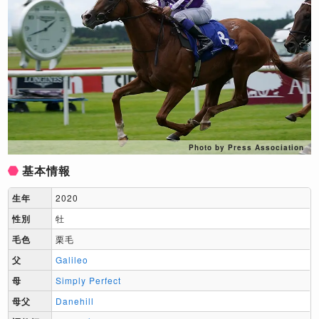
Photo by Press Association
基本情報
生年
2020
性別
牡
毛色
栗毛
父
Galileo
母
Simply Perfect
母父
Danehill