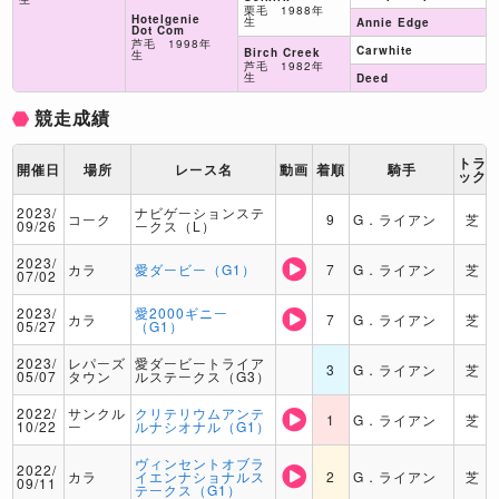
栗毛 1988年
Hotelgenie
生
Annie Edge
Dot Com
芦毛 1998年
Carwhite
Birch Creek
生
芦毛 1982年
生
Deed
競走成績
トラ
開催日
場所
レース名
動画
着順
騎手
ック
2023/
ナビゲーションステ
コーク
9
G．ライアン
芝
09/26
ークス（L）
2023/
カラ
愛ダービー（G1）
7
G．ライアン
芝
07/02
2023/
愛2000ギニー
カラ
7
G．ライアン
芝
05/27
（G1）
2023/
レパーズ
愛ダービートライア
3
G．ライアン
芝
05/07
タウン
ルステークス（G3）
2022/
サンクル
クリテリウムアンテ
1
G．ライアン
芝
10/22
ー
ルナシオナル（G1）
ヴィンセントオブラ
2022/
カラ
イエンナショナルス
2
G．ライアン
芝
09/11
テークス（G1）