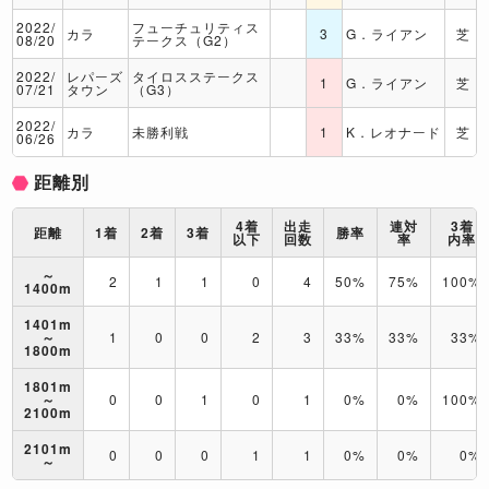
2022/
フューチュリティス
カラ
3
G．ライアン
芝
08/20
テークス（G2）
2022/
レパーズ
タイロスステークス
1
G．ライアン
芝
07/21
タウン
（G3）
2022/
カラ
未勝利戦
1
K．レオナード
芝
06/26
距離別
4着
出走
連対
3着
距離
1着
2着
3着
勝率
以下
回数
率
内率
～
2
1
1
0
4
50%
75%
100%
1400m
1401m
～
1
0
0
2
3
33%
33%
33%
1800m
1801m
～
0
0
1
0
1
0%
0%
100%
2100m
2101m
0
0
0
1
1
0%
0%
0%
～