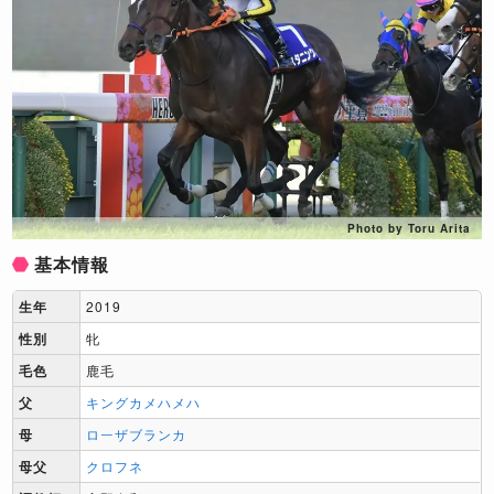
Photo by Toru Arita
基本情報
生年
2019
性別
牝
毛色
鹿毛
父
キングカメハメハ
母
ローザブランカ
母父
クロフネ