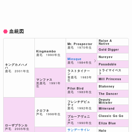
血統図
Raise A
Native
Mr. Prospector
鹿毛 1970年生
Gold Digger
Kingmambo
鹿毛 1990年生
Nureyev
Miesque
鹿毛 1984年生
Pasadoble
キングカメハメ
ハ
トライマイベス
ラストタイクー
鹿毛 2001年生
ト
ン
青鹿毛 1983年
Mill Princess
マンファス
生
黒鹿毛 1991年
生
Blakeney
Pilot Bird
鹿毛 1983年生
The Dancer
Deputy
フレンチデピュ
Minister
ティ
栗毛 1992年生
Mitterand
クロフネ
芦毛 1998年生
Classic Go Go
ブルーアヴェニ
ュー
芦毛 1990年生
Eliza Blue
ローザブランカ
芦毛 2005年生
サンデーサイレ
Halo