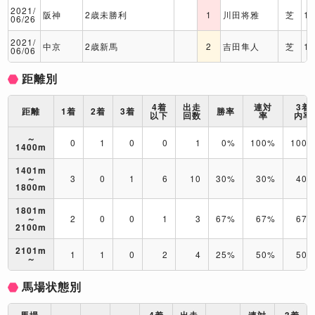
2021/
阪神
2歳未勝利
1
川田将雅
芝
1
06/26
2021/
中京
2歳新馬
2
吉田隼人
芝
1
06/06
距離別
4着
出走
連対
3着
距離
1着
2着
3着
勝率
以下
回数
率
内率
～
0
1
0
0
1
0%
100%
100
1400m
1401m
～
3
0
1
6
10
30%
30%
40
1800m
1801m
～
2
0
0
1
3
67%
67%
67
2100m
2101m
1
1
0
2
4
25%
50%
50
～
馬場状態別