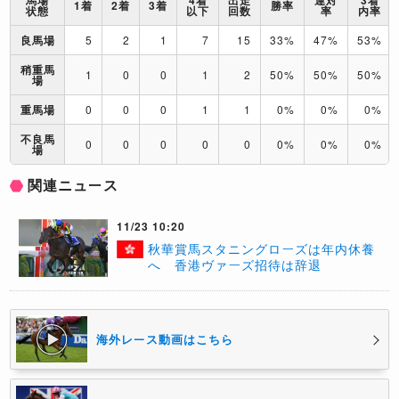
馬場
4着
出走
連対
3着
1着
2着
3着
勝率
状態
以下
回数
率
内率
良馬場
5
2
1
7
15
33%
47%
53%
稍重馬
1
0
0
1
2
50%
50%
50%
場
重馬場
0
0
0
1
1
0%
0%
0%
不良馬
0
0
0
0
0
0%
0%
0%
場
関連ニュース
11/23 10:20
秋華賞馬スタニングローズは年内休養
へ 香港ヴァーズ招待は辞退
海外レース動画はこちら