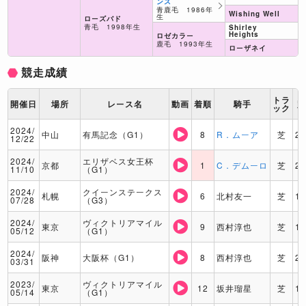
ンス
青鹿毛 1986年
Wishing Well
生
ローズバド
青毛 1998年生
Shirley
Heights
ロゼカラー
鹿毛 1993年生
ローザネイ
競走成績
トラ
開催日
場所
レース名
動画
着順
騎手
ック
2024/
中山
有馬記念（G1）
8
R．ムーア
芝
2
12/22
2024/
エリザベス女王杯
京都
1
C．デムーロ
芝
2
11/10
（G1）
2024/
クイーンステークス
札幌
6
北村友一
芝
1
07/28
（G3）
2024/
ヴィクトリアマイル
東京
9
西村淳也
芝
1
05/12
（G1）
2024/
阪神
大阪杯（G1）
8
西村淳也
芝
2
03/31
2023/
ヴィクトリアマイル
東京
12
坂井瑠星
芝
1
05/14
（G1）