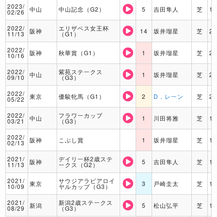
2023/
中山
中山記念（G2）
5
吉田隼人
芝
1
02/26
2022/
エリザベス女王杯
阪神
14
坂井瑠星
芝
2
11/13
（G1）
2022/
阪神
秋華賞（G1）
1
坂井瑠星
芝
2
10/16
2022/
紫苑ステークス
中山
1
坂井瑠星
芝
2
09/10
（G3）
2022/
東京
優駿牝馬（G1）
2
D．レーン
芝
2
05/22
2022/
フラワーカップ
中山
1
川田将雅
芝
1
03/21
（G3）
2022/
阪神
こぶし賞
1
坂井瑠星
芝
1
02/13
2021/
デイリー杯2歳ステ
阪神
5
吉田隼人
芝
1
11/13
ークス（G2）
2021/
サウジアラビアロイ
東京
3
戸崎圭太
芝
1
10/09
ヤルカップ（G3）
2021/
新潟2歳ステークス
新潟
5
松山弘平
芝
1
08/29
（G3）