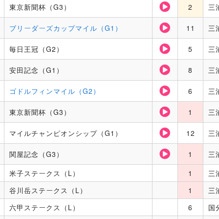
東京新聞杯（G3）
2
三
ブリーダーズカップマイル（G1）
11
三
毎日王冠（G2）
5
三
安田記念（G1）
8
三
ゴドルフィンマイル（G2）
6
三
東京新聞杯（G3）
1
三
マイルチャンピオンシップ（G1）
12
三
関屋記念（G3）
1
三
米子ステークス（L）
1
三
谷川岳ステークス（L）
1
三
六甲ステークス（L）
6
国