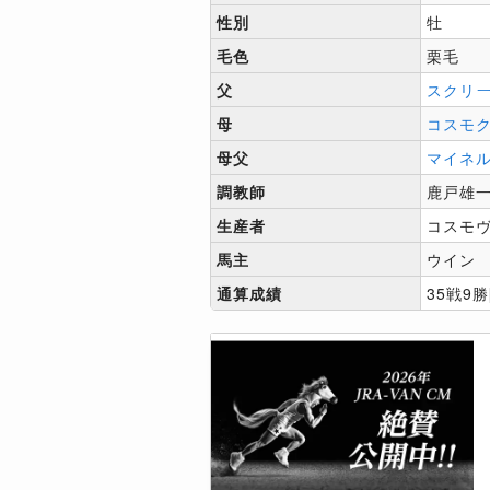
性別
牡
毛色
栗毛
父
スクリ
母
コスモ
母父
マイネ
調教師
鹿戸雄
生産者
コスモ
馬主
ウイン
通算成績
35戦9勝[