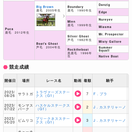
Danzig
Boundary
Big Brown
鹿毛 1990年生
鹿毛 2005年生
Edge
Nureyev
Mien
鹿毛 1999年生
Miasma
Puca
鹿毛 2012年生
Mr. Prospector
Silver Ghost
芦毛 1982年生
Misty Gallore
Boat's Ghost
芦毛 2004年生
Summer
Rocktheboat
Squall
黒鹿毛 1996年
生
Native Boat
競走成績
開催日
場所
レース名
動画
着順
騎手
2023/
トラヴァーズステー
サラトガ
7
F．プラ
08/26
クス（G1）
2023/
モンマス
ハスケルステークス
2
J．カステリャーノ
07/22
パーク
（G1）
2023/
プリークネスステー
ピムリコ
3
J．カステリャーノ
05/20
クス（G1）
チャーチ