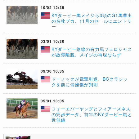
10/02 12:35
KYダービー馬メイジら3頭のG1馬輩出
の名牝プカ、11月のセールにエントリ
ー
03/01 10:30
KYダービー路線の有力馬フェロシャス
が故障離脱、メイジの再現ならず
09/30 10:35
​ドーノックが電撃引退、BCクラシッ
クを前に骨挫傷が判明
05/01 13:05
フォーエバーヤングとフィアースネス
の完歩データ、前年のKYダービー馬と
近似値