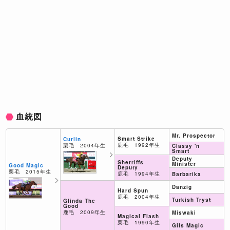
血統図
Mr. Prospector
Smart Strike
Curlin
鹿毛 1992年生
栗毛 2004年生
Classy 'n
Smart
Deputy
Sherriffs
Minister
Good Magic
Deputy
栗毛 2015年生
鹿毛 1994年生
Barbarika
Danzig
Hard Spun
鹿毛 2004年生
Turkish Tryst
Glinda The
Good
鹿毛 2009年生
Miswaki
Magical Flash
栗毛 1990年生
Gils Magic