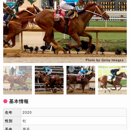
Photo by Getty Images
基本情報
生年
2020
性別
牡
毛色
栗毛