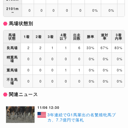
2101m
0
0
0
0
0
0%
0%
0
～
馬場状態別
馬場
4着
出走
連対
3着
1着
2着
3着
勝率
状態
以下
回数
率
内率
良馬場
2
2
1
1
6
33%
67%
83%
稍重馬
0
0
0
0
0
0%
0%
0%
場
重馬場
0
0
0
1
1
0%
0%
0%
不良馬
0
0
0
0
0
0%
0%
0%
場
関連ニュース
11/06 12:30
3年連続でG1馬輩出の名繁殖牝馬プ
カ、7.7億円で落札