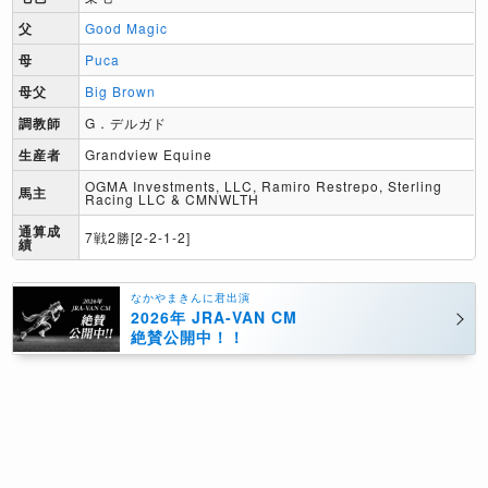
父
Good Magic
母
Puca
母父
Big Brown
調教師
G．デルガド
生産者
Grandview Equine
OGMA Investments, LLC, Ramiro Restrepo, Sterling
馬主
Racing LLC & CMNWLTH
通算成
7戦2勝[2-2-1-2]
績
なかやまきんに君出演
2026年 JRA-VAN CM
絶賛公開中！！