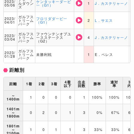
2023/
ケンタッキーダービ
ルダウン
1
J．カステリャーノ
05/06
ー（G1）
ズ
ガルフス
2023/
フロリダダービー
トリーム
2
L．サエス
04/01
（G1）
パーク
ガルフス
ファウンテンオブユ
2023/
トリーム
ースステークス
4
J．カステリャーノ
03/04
パーク
（G2）
ガルフス
2023/
トリーム
未勝利戦
1
E．ペレス
01/28
パーク
距離別
4着
出走
連対
3
距離
1着
2着
3着
勝率
以下
回数
率
内
～
1
0
0
0
1
100%
100%
10
1400m
1401m
～
0
2
0
1
3
0%
67%
67
1800m
1801m
～
1
0
1
1
3
33%
33%
67
2100m