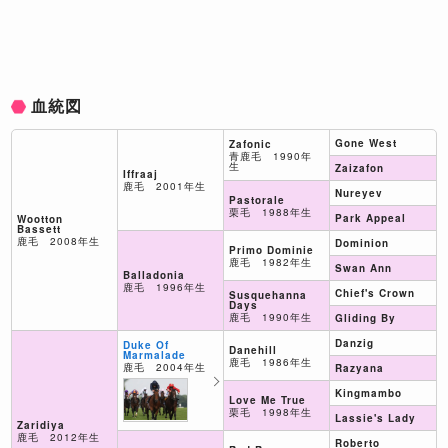
血統図
Gone West
Zafonic
青鹿毛 1990年
生
Zaizafon
Iffraaj
鹿毛 2001年生
Nureyev
Pastorale
栗毛 1988年生
Park Appeal
Wootton
Bassett
鹿毛 2008年生
Dominion
Primo Dominie
鹿毛 1982年生
Swan Ann
Balladonia
鹿毛 1996年生
Chief's Crown
Susquehanna
Days
鹿毛 1990年生
Gliding By
Danzig
Duke Of
Danehill
Marmalade
鹿毛 1986年生
鹿毛 2004年生
Razyana
Kingmambo
Love Me True
栗毛 1998年生
Lassie's Lady
Zaridiya
鹿毛 2012年生
Roberto