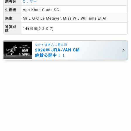
調教師
C．マー
生産者
Aga Khan Studs SC
馬主
Mr L G C Le Metayer, Miss W J Williams Et Al
通算成
14戦5勝[5-2-0-7]
績
なかやまきんに君出演
2026年 JRA-VAN CM
絶賛公開中！！