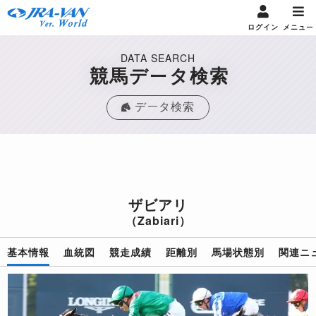
ログイン
メニュー
DATA SEARCH
競馬データ検索
データ検索
ザビアリ
（Zabiari）
基本情報
血統図
競走成績
距離別
馬場状態別
関連ニ