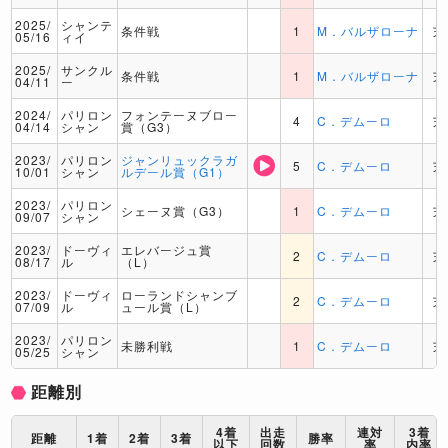
2025/
シャンテ
条件戦
1
M．バルザローナ
芝
05/16
ィイ
2025/
サンクル
条件戦
1
M．バルザローナ
芝
04/11
ー
2024/
パリロン
フォンテーヌブロー
4
C．デムーロ
芝
04/14
シャン
賞（G3）
2023/
パリロン
ジャンリュックラガ
5
C．デムーロ
芝
10/01
シャン
ルデール賞（G1）
2023/
パリロン
シェーヌ賞（G3）
1
C．デムーロ
芝
09/07
シャン
2023/
ドーヴィ
エレバージュ賞
2
C．デムーロ
芝
08/17
ル
（L）
2023/
ドーヴィ
ローランドシャンブ
2
C．デムーロ
芝
07/09
ル
ュール賞（L）
2023/
パリロン
未勝利戦
1
C．デムーロ
芝
05/25
シャン
距離別
4着
出走
連対
3着
距離
1着
2着
3着
勝率
以下
回数
率
内率