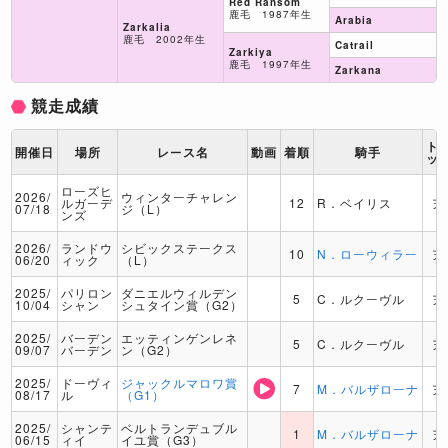
Red Ransom
鹿毛 1987年生
Arabia
Zarkalia
鹿毛 2002年生
Catrail
Zarkiya
鹿毛 1997年生
Zarkana
競走成績
ト
開催日
場所
レース名
動画
着順
騎手
ッ
ローズヒ
2026/
ウィンターチャレン
ルガーデ
12
R．ベイリス
芝
07/18
ジ（L）
ンズ
2026/
ランドウ
シビックステークス
10
N．ローウィラー
芝
06/20
ィック
（L）
2025/
パリロン
ダニエルウィルデン
5
C．ルクーヴル
芝
10/04
シャン
シュタイン賞（G2）
2025/
バーデン
エッティンゲンレネ
5
C．ルクーヴル
芝
09/07
バーデン
ン（G2）
2025/
ドーヴィ
ジャックルマロワ賞
7
M．バルザローナ
芝
08/17
ル
（G1）
2025/
シャンテ
ベルトランデュブル
1
M．バルザローナ
芝
06/15
ィイ
イユ賞（G3）