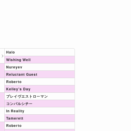
Halo
Wishing Well
Nureyev
Reluctant Guest
Roberto
Kelley's Day
ブレイヴエストローマン
コンパルシチー
In Reality
Tamerett
Roberto