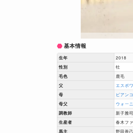
基本情報
生年
2018
性別
牡
毛色
鹿毛
父
エスポ
母
ビアン
母父
ウォー
調教師
新子雅
生産者
春木フ
馬主
野田善