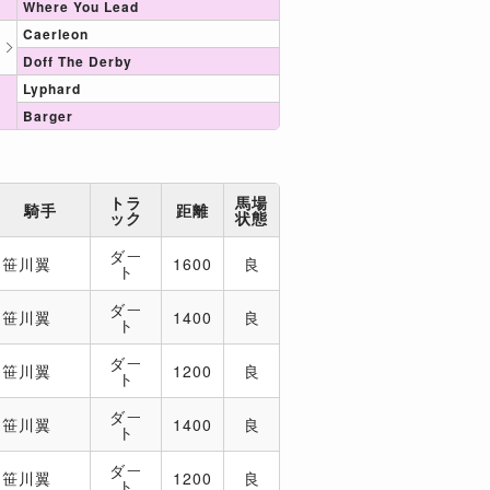
Where You Lead
Caerleon
Doff The Derby
Lyphard
Barger
トラ
馬場
騎手
距離
ック
状態
ダー
笹川翼
1600
良
ト
ダー
笹川翼
1400
良
ト
ダー
笹川翼
1200
良
ト
ダー
笹川翼
1400
良
ト
ダー
笹川翼
1200
良
ト