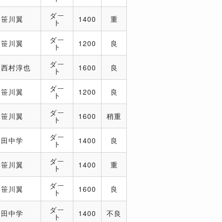
ダー
笹川翼
1400
重
ト
ダー
笹川翼
1200
良
ト
ダー
西村淳也
1600
良
ト
ダー
笹川翼
1200
良
ト
ダー
笹川翼
1600
稍重
ト
ダー
田中学
1400
良
ト
ダー
笹川翼
1400
重
ト
ダー
笹川翼
1600
良
ト
ダー
田中学
1400
不良
ト