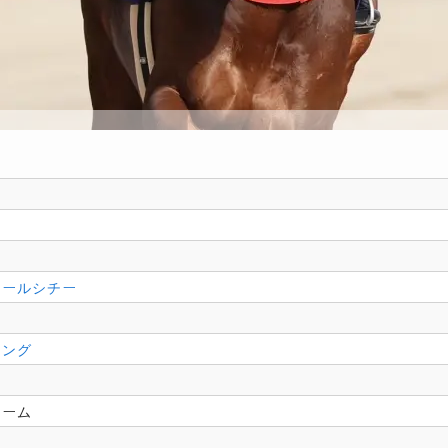
ワールシチー
コ
ニング
司
ァーム
己