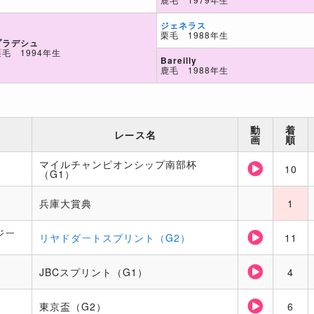
ジェネラス
栗毛 1988年生
プラデシュ
栗毛 1994年生
Bareilly
鹿毛 1988年生
動
着
レース名
画
順
マイルチャンピオンシップ南部杯
10
（G1）
兵庫大賞典
1
ジー
リヤドダートスプリント（G2）
11
JBCスプリント（G1）
4
東京盃（G2）
6