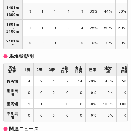
1401m
～
3
1
1
4
9
33%
44%
56%
1800m
1801m
～
1
1
0
2
4
25%
50%
50%
2100m
2101m
0
0
0
0
0
0%
0%
0%
～
馬場状態別
馬場
4着
出走
連対
3着
1着
2着
3着
勝率
状態
以下
回数
率
内率
良馬場
4
2
1
7
14
29%
43%
50%
稍重馬
0
0
0
0
0
0%
0%
0%
場
重馬場
1
1
0
0
2
50%
100%
100%
不良馬
0
0
0
0
0
0%
0%
0%
場
関連ニュース