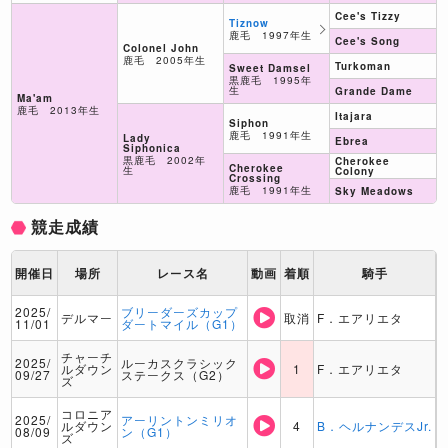
Cee's Tizzy
Tiznow
鹿毛 1997年生
Cee's Song
Colonel John
鹿毛 2005年生
Turkoman
Sweet Damsel
黒鹿毛 1995年
生
Grande Dame
Ma'am
鹿毛 2013年生
Itajara
Siphon
鹿毛 1991年生
Lady
Ebrea
Siphonica
黒鹿毛 2002年
Cherokee
Cherokee
生
Colony
Crossing
鹿毛 1991年生
Sky Meadows
競走成績
開催日
場所
レース名
動画
着順
騎手
2025/
ブリーダーズカップ
デルマー
取消
F．エアリエタ
11/01
ダートマイル（G1）
チャーチ
2025/
ルーカスクラシック
ルダウン
1
F．エアリエタ
09/27
ステークス（G2）
ズ
コロニア
2025/
アーリントンミリオ
ルダウン
4
B．ヘルナンデスJr.
08/09
ン（G1）
ズ