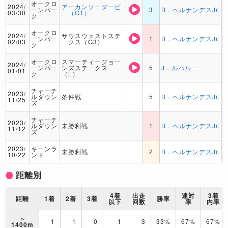
オークロ
2024/
アーカンソーダービ
ーンパー
3
B．ヘルナンデスJr.
03/30
ー（G1）
ク
オークロ
2024/
サウスウェストステ
ーンパー
1
B．ヘルナンデスJr.
02/03
ークス（G3）
ク
オークロ
スマーティージョー
2024/
ーンパー
ンズステークス
5
J．ルパルー
01/01
ク
（L）
チャーチ
2023/
ルダウン
条件戦
5
B．ヘルナンデスJr.
11/25
ズ
チャーチ
2023/
ルダウン
未勝利戦
1
B．ヘルナンデスJr.
11/12
ズ
2023/
キーンラ
未勝利戦
2
B．ヘルナンデスJr.
10/22
ンド
距離別
4着
出走
連対
3着
距離
1着
2着
3着
勝率
以下
回数
率
内率
～
1
1
0
1
3
33%
67%
67%
1400m