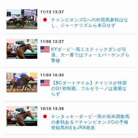
11/13 13:37
​チャンピオンズCへの外国馬参戦はな
し、ジャーナリズムら来日せず
11/08 12:27
KYダービー馬ミスティックダンが引
退、大一番ではフォーエバーヤングら
撃破
11/04 10:30
​【BCダートマイル】ナイソスが待望
のG1初制覇、フルセラーノは連覇な
らず
10/16 14:39
ケンタッキーダービー馬や南米調教馬
の参戦ある？チャンピオンズCの予備
登録馬9頭をJRA発表