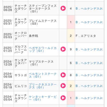
チャーチ
スティーブンフォス
2025/
ルダウン
ターステークス
4
B．ヘルナンデスJr.
06/28
ズ
（G1）
チャーチ
2025/
ブレイムステークス
ルダウン
1
B．ヘルナンデスJr.
05/31
（G3）
ズ
オークロ
2025/
ーンパー
条件戦
2
F．エアリエタ
05/03
ク
ガルフス
2025/
ペガサスワールドカ
トリーム
9
B．ヘルナンデスJr.
01/25
ップ（G1）
パーク
サンタア
2024/
マリブステークス
ニタパー
6
B．ヘルナンデスJr.
12/26
（G1）
ク
2024/
ベルモントステーク
サラトガ
8
B．ヘルナンデスJr.
06/08
ス（G1）
2024/
プリークネスステー
ピムリコ
2
B．ヘルナンデスJr.
05/18
クス（G1）
チャーチ
2024/
ケンタッキーダービ
ルダウン
1
B．ヘルナンデスJr.
05/04
ー（G1）
ズ