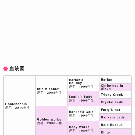
血統図
Harlan
Harlan's
Holiday
Christmas In
鹿毛 1999年生
Aiken
Into Mischief
鹿毛 2005年生
Tricky Creek
Leslie's Lady
鹿毛 1996年生
Crystal Lady
Goldencents
鹿毛 2010年生
Forty Niner
Banker's Gold
栗毛 1994年生
Bankers Lady
Golden Works
鹿毛 2000年生
Bold Ruckus
Body Works
鹿毛 1989年生
Kinto