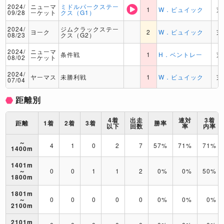
2024/
ニューマ
ミドルパークステー
1
W．ビュイック
芝
09/28
ーケット
クス（G1）
2024/
ジムクラックステー
ヨーク
2
W．ビュイック
芝
08/23
クス（G2）
2024/
ニューマ
条件戦
1
H．ベントレー
芝
08/02
ーケット
2024/
ヤーマス
未勝利戦
1
W．ビュイック
芝
07/04
距離別
4着
出走
連対
3着
距離
1着
2着
3着
勝率
以下
回数
率
内率
～
4
1
0
2
7
57%
71%
71%
1400m
1401m
～
0
0
1
1
2
0%
0%
50%
1800m
1801m
～
0
0
0
0
0
0%
0%
0%
2100m
2101m