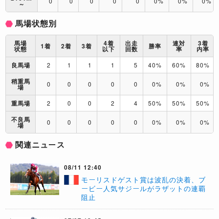
0
0
0
0
0
0%
0%
0%
～
馬場状態別
馬場
4着
出走
連対
3着
1着
2着
3着
勝率
状態
以下
回数
率
内率
良馬場
2
1
1
1
5
40%
60%
80%
稍重馬
0
0
0
0
0
0%
0%
0%
場
重馬場
2
0
0
2
4
50%
50%
50%
不良馬
0
0
0
0
0
0%
0%
0%
場
関連ニュース
08/11 12:40
モーリスドゲスト賞は波乱の決着、ブ
ービー人気サジールがラザットの連覇
阻止