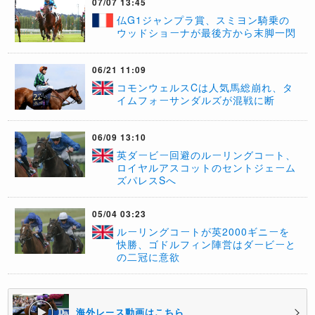
07/07 13:45
​仏G1ジャンプラ賞、スミヨン騎乗の
ウッドショーナが最後方から末脚一閃
06/21 11:09
コモンウェルスCは人気馬総崩れ、タ
イムフォーサンダルズが混戦に断
06/09 13:10
​英ダービー回避のルーリングコート、
ロイヤルアスコットのセントジェーム
ズパレスSへ
05/04 03:23
ルーリングコートが英2000ギニーを
快勝、ゴドルフィン陣営はダービーと
の二冠に意欲
海外レース動画はこちら