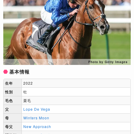
Photo by Getty Images
基本情報
生年
2022
性別
牡
毛色
栗毛
父
Lope De Vega
母
Winters Moon
母父
New Approach