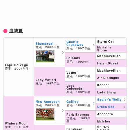
血統図
Storm Cat
Giant's
Shamardal
Causeway
鹿毛 2002年生
Mariah's
栗毛 1997年生
Storm
Machiavellian
Helsinki
鹿毛 1993年生
Helen Street
Lope De Vega
栗毛 2007年生
Machiavellian
Vettori
鹿毛 1992年生
Air Distingue
Lady Vettori
鹿毛 1997年生
Kendor
Lady
Golconda
栗毛 1992年生
Lady Sharp
Sadler's Wells
Galileo
New Approach
鹿毛 1998年生
栗毛 2005年生
Urban Sea
Ahonoora
Park Express
黒鹿毛 1983年
生
Matcher
Winters Moon
栗毛 2012年生
Shirley
Darshaan