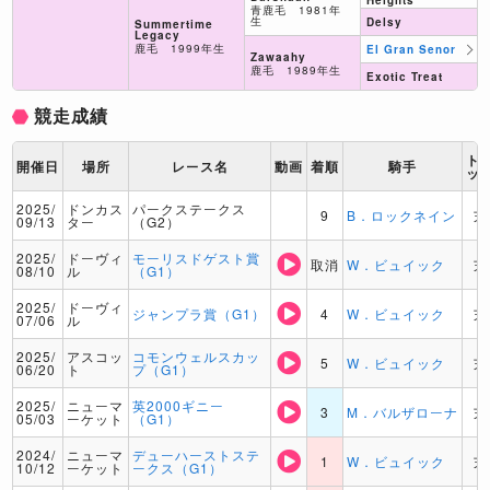
Heights
青鹿毛 1981年
生
Delsy
Summertime
Legacy
鹿毛 1999年生
El Gran Senor
Zawaahy
鹿毛 1989年生
Exotic Treat
競走成績
ト
開催日
場所
レース名
動画
着順
騎手
ッ
2025/
ドンカス
パークステークス
9
B．ロックネイン
芝
09/13
ター
（G2）
2025/
ドーヴィ
モーリスドゲスト賞
取消
W．ビュイック
芝
08/10
ル
（G1）
2025/
ドーヴィ
ジャンプラ賞（G1）
4
W．ビュイック
芝
07/06
ル
2025/
アスコッ
コモンウェルスカッ
5
W．ビュイック
芝
06/20
ト
プ（G1）
2025/
ニューマ
英2000ギニー
3
M．バルザローナ
芝
05/03
ーケット
（G1）
2024/
ニューマ
デューハーストステ
1
W．ビュイック
芝
10/12
ーケット
ークス（G1）