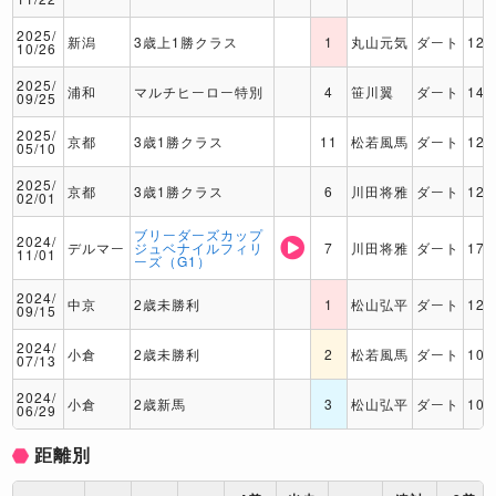
2025/
新潟
3歳上1勝クラス
1
丸山元気
ダート
120
10/26
2025/
浦和
マルチヒーロー特別
4
笹川翼
ダート
140
09/25
2025/
京都
3歳1勝クラス
11
松若風馬
ダート
120
05/10
2025/
京都
3歳1勝クラス
6
川田将雅
ダート
120
02/01
ブリーダーズカップ
2024/
デルマー
ジュベナイルフィリ
7
川田将雅
ダート
170
11/01
ーズ（G1）
2024/
中京
2歳未勝利
1
松山弘平
ダート
120
09/15
2024/
小倉
2歳未勝利
2
松若風馬
ダート
100
07/13
2024/
小倉
2歳新馬
3
松山弘平
ダート
100
06/29
距離別