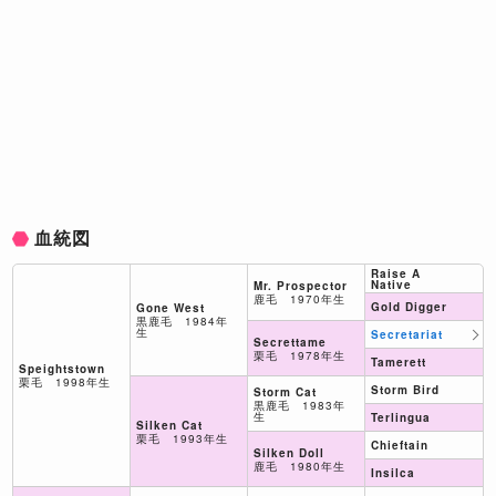
血統図
Raise A
Native
Mr. Prospector
鹿毛 1970年生
Gold Digger
Gone West
黒鹿毛 1984年
生
Secretariat
Secrettame
栗毛 1978年生
Tamerett
Speightstown
栗毛 1998年生
Storm Bird
Storm Cat
黒鹿毛 1983年
生
Terlingua
Silken Cat
栗毛 1993年生
Chieftain
Silken Doll
鹿毛 1980年生
Insilca