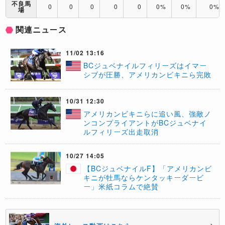
不良馬
0
0
0
0
0
0%
0%
0%
場
関連ニュース
11/02 13:16
BCジュベナイルフィリーズはイマー
シブが圧勝、アメリカンビキニら完敗
10/31 12:30
​アメリカンビキニらに追い風、強敵ノ
ンコンプライアントがBCジュベナイ
ルフィリーズ出走取消
10/27 14:05
【BCジュベナイルF】「アメリカンビ
キニが牡馬ならケンタッキーダービ
ー」米紙コラムで絶賛