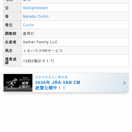
父
Speightstown
母
Mylady Curlin
母父
Curlin
調教師
森秀行
生産者
Sather Family LLC
馬主
ミキハウスHKサービス
通算成
12戦2勝[2-2-1-7]
績
なかやまきんに君出演
2026年 JRA-VAN CM
絶賛公開中！！