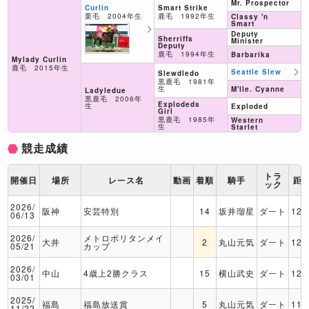
Mr. Prospector
Smart Strike
Curlin
鹿毛 1992年生
栗毛 2004年生
Classy 'n
Smart
Deputy
Sherriffs
Minister
Deputy
鹿毛 1994年生
Barbarika
Mylady Curlin
鹿毛 2015年生
Seattle Slew
Slewdledo
黒鹿毛 1981年
生
M'lle. Cyanne
Ladyledue
黒鹿毛 2006年
Explodeds
生
Exploded
Girl
黒鹿毛 1985年
Western
生
Starlet
競走成績
トラ
開催日
場所
レース名
動画
着順
騎手
距
ック
2026/
阪神
安芸特別
14
坂井瑠星
ダート
120
06/13
2026/
メトロポリタンメイ
大井
2
丸山元気
ダート
120
05/21
カップ
2026/
中山
4歳上2勝クラス
15
横山武史
ダート
120
03/01
2025/
福島
福島放送賞
5
丸山元気
ダート
115
11/22