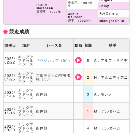
Heights
青鹿毛 1981年
Intrum
生
Delsy
Morshaan
黒鹿毛 1997年
Roi Danzig
Auntie
生
Maureen
鹿毛 1992年生
Midnight Child
競走成績
開催日
場所
レース名
動画
着順
騎手
キングア
2025/
ブドゥル
サウジカップ（G1）
8
A．アルファライディ
02/22
アジーズ
キングア
2025/
二聖モスクの守護者
ブドゥル
2
N．アルムディアニ
01/25
杯（G3）
アジーズ
キングア
2025/
ブドゥル
条件戦
3
A．モレノ
01/04
アジーズ
キングア
2024/
ブドゥル
条件戦
1
M．アルダハム
11/16
アジーズ
キングア
2024/
ブドゥル
条件戦
4
M．アルダハム
09/20
アジーズ