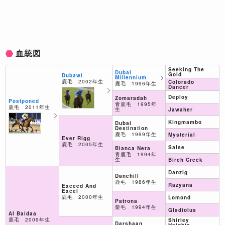
血統図
Seeking The
Dubai
Gold
Dubawi
Millennium
鹿毛 2002年生
Colorado
鹿毛 1996年生
Dancer
Deploy
Zomaradah
Postponed
青鹿毛 1995年
鹿毛 2011年生
生
Jawaher
Kingmambo
Dubai
Destination
鹿毛 1999年生
Mysterial
Ever Rigg
鹿毛 2005年生
Salse
Bianca Nera
青鹿毛 1994年
生
Birch Creek
Danzig
Danehill
鹿毛 1986年生
Razyana
Exceed And
Excel
鹿毛 2000年生
Lomond
Patrona
栗毛 1994年生
Gladiolus
Al Baidaa
鹿毛 2009年生
Shirley
Darshaan