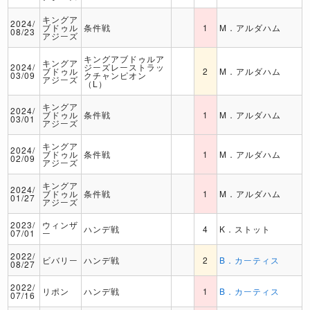
キングア
2024/
ブドゥル
条件戦
1
M．アルダハム
08/23
アジーズ
キングアブドゥルア
キングア
2024/
ジーズレーストラッ
ブドゥル
2
M．アルダハム
03/09
クチャンピオン
アジーズ
（L）
キングア
2024/
ブドゥル
条件戦
1
M．アルダハム
03/01
アジーズ
キングア
2024/
ブドゥル
条件戦
1
M．アルダハム
02/09
アジーズ
キングア
2024/
ブドゥル
条件戦
1
M．アルダハム
01/27
アジーズ
2023/
ウィンザ
ハンデ戦
4
K．ストット
07/01
ー
2022/
ビバリー
ハンデ戦
2
B．カーティス
08/27
2022/
リポン
ハンデ戦
1
B．カーティス
07/16