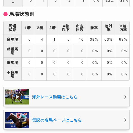
0
1
0
2
3
0%
33%
33%
～
馬場状態別
馬場
4着
出走
連対
3着
1着
2着
3着
勝率
状態
以下
回数
率
内率
良馬場
6
4
1
5
16
38%
63%
69%
稍重馬
0
0
0
0
0
0%
0%
0%
場
重馬場
0
0
0
0
0
0%
0%
0%
不良馬
0
0
0
0
0
0%
0%
0%
場
海外レース動画はこちら
伝説の名馬ページはこちら