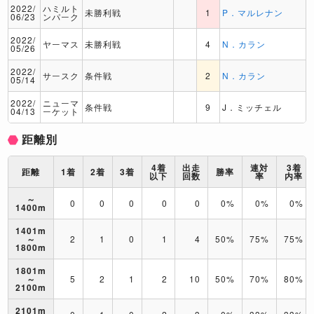
2022/
ハミルト
未勝利戦
1
P．マルレナン
06/23
ンパーク
2022/
ヤーマス
未勝利戦
4
N．カラン
05/26
2022/
サースク
条件戦
2
N．カラン
05/14
2022/
ニューマ
条件戦
9
J．ミッチェル
04/13
ーケット
距離別
4着
出走
連対
3着
距離
1着
2着
3着
勝率
以下
回数
率
内率
～
0
0
0
0
0
0%
0%
0%
1400m
1401m
～
2
1
0
1
4
50%
75%
75%
1800m
1801m
～
5
2
1
2
10
50%
70%
80%
2100m
2101m