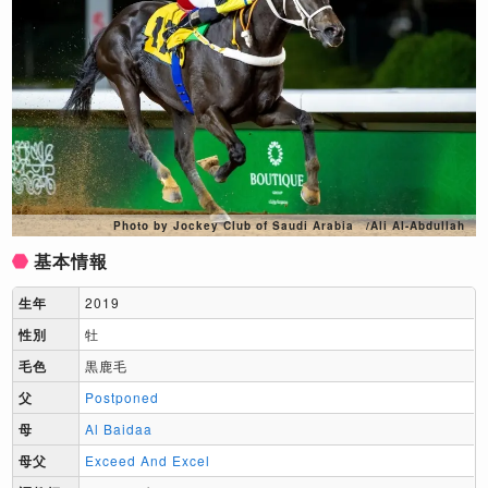
Photo by Jockey Club of Saudi Arabia /Ali Al-Abdullah
基本情報
生年
2019
性別
牡
毛色
黒鹿毛
父
Postponed
母
Al Baidaa
母父
Exceed And Excel