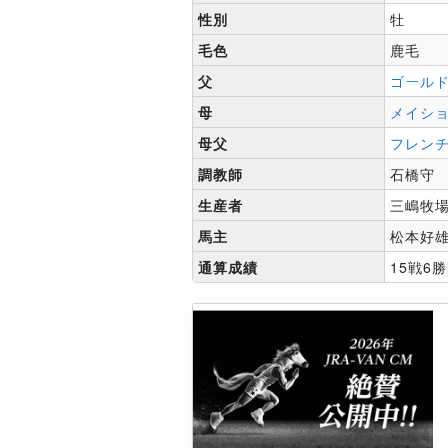
性別
牡
毛色
鹿毛
父
ゴール
母
メイシ
母父
フレン
調教師
石橋守
生産者
三嶋牧
馬主
松本好
通算成績
15戦6勝[