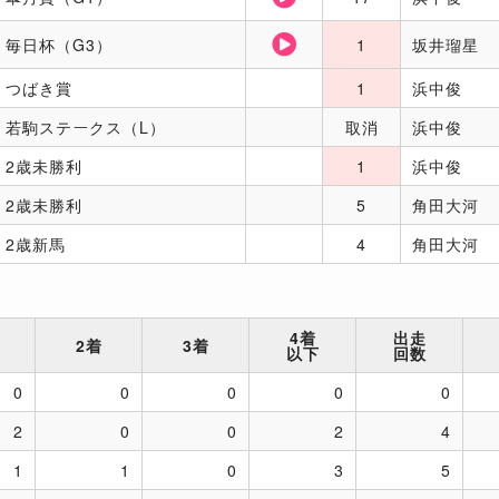
毎日杯（G3）
1
坂井瑠星
つばき賞
1
浜中俊
若駒ステークス（L）
取消
浜中俊
2歳未勝利
1
浜中俊
2歳未勝利
5
角田大河
2歳新馬
4
角田大河
4着
出走
2着
3着
以下
回数
0
0
0
0
0
2
0
0
2
4
1
1
0
3
5