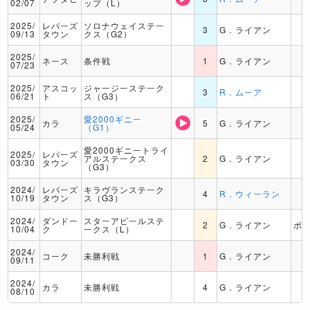
02/07
ップ（L）
2025/
レパーズ
ソロナウェイステー
3
G．ライアン
09/13
タウン
クス（G2）
2025/
ネース
条件戦
1
G．ライアン
07/23
2025/
アスコッ
ジャージーステーク
3
R．ムーア
06/21
ト
ス（G3）
2025/
愛2000ギニー
カラ
5
G．ライアン
05/24
（G1）
愛2000ギニートライ
2025/
レパーズ
アルステークス
2
G．ライアン
03/30
タウン
（G3）
2024/
レパーズ
キラヴランステーク
4
R．ウィーラン
10/19
タウン
ス（G3）
2024/
ダンドー
スターアピールステ
2
G．ライアン
ポ
10/04
ク
ークス（L）
2024/
コーク
未勝利戦
1
G．ライアン
09/11
2024/
カラ
未勝利戦
4
G．ライアン
08/10