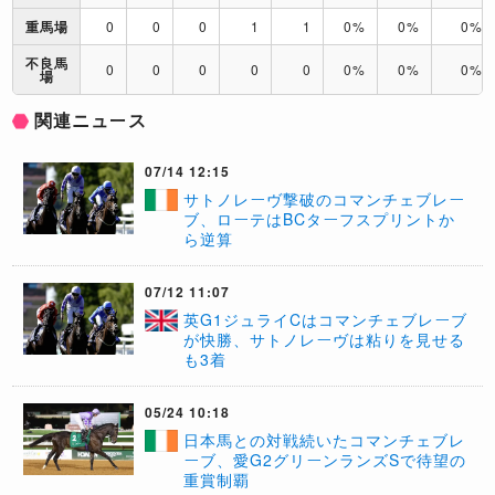
重馬場
0
0
0
1
1
0%
0%
0%
不良馬
0
0
0
0
0
0%
0%
0%
場
関連ニュース
07/14 12:15
​サトノレーヴ撃破のコマンチェブレー
ブ、ローテはBCターフスプリントか
ら逆算
07/12 11:07
英G1ジュライCはコマンチェブレーブ
が快勝、サトノレーヴは粘りを見せる
も3着
05/24 10:18
日本馬との対戦続いたコマンチェブレ
ーブ、愛G2グリーンランズSで待望の
重賞制覇