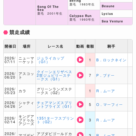
Bering
栗毛 1983年生
Beaune
Song Of The
Sea
栗毛 2001年生
Lycius
Calypso Run
栗毛 1993年生
Sea Venture
競走成績
開催日
場所
レース名
動画
着順
騎手
2026/
ニューマ
ジュライカップ
1
B．ロックネイン
07/11
ーケット
（G1）
クイーンエリザベス
2026/
アスコッ
2世ジュビリーステ
7
P．ブドー
06/20
ト
ークス（G1）
2026/
グリーンランズステ
カラ
1
R．ムーア
05/23
ークス（G2）
2026/
シャティ
チェアマンズスプリ
5
O．マーフィー
04/26
ン
ントプライズ（G1）
キングア
2026/
1351ターフスプリン
ブドゥル
3
R．ムーア
02/14
ト（G2）
アジーズ
2026/
アブダビゴールドカ
アブダビ
3
R．ムーア