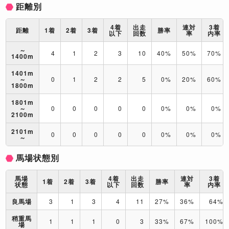
距離別
4着
出走
連対
3着
距離
1着
2着
3着
勝率
以下
回数
率
内率
～
4
1
2
3
10
40%
50%
70%
1400m
1401m
～
0
1
2
2
5
0%
20%
60%
1800m
1801m
～
0
0
0
0
0
0%
0%
0%
2100m
2101m
0
0
0
0
0
0%
0%
0%
～
馬場状態別
馬場
4着
出走
連対
3着
1着
2着
3着
勝率
状態
以下
回数
率
内率
良馬場
3
1
3
4
11
27%
36%
64%
稍重馬
1
1
1
0
3
33%
67%
100%
場