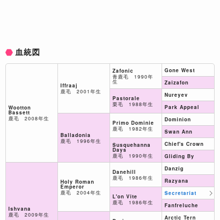
血統図
Gone West
Zafonic
青鹿毛 1990年
生
Zaizafon
Iffraaj
鹿毛 2001年生
Nureyev
Pastorale
栗毛 1988年生
Park Appeal
Wootton
Bassett
鹿毛 2008年生
Dominion
Primo Dominie
鹿毛 1982年生
Swan Ann
Balladonia
鹿毛 1996年生
Chief's Crown
Susquehanna
Days
鹿毛 1990年生
Gliding By
Danzig
Danehill
鹿毛 1986年生
Razyana
Holy Roman
Emperor
鹿毛 2004年生
Secretariat
L'on Vite
鹿毛 1986年生
Fanfreluche
Ishvana
鹿毛 2009年生
Arctic Tern