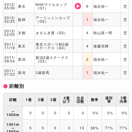
2012/
NHKマイルカップ
東京
6
福永祐一
芝
05/06
（G1）
2012/
アーリントンカップ
阪神
1
福永祐一
芝
02/25
（G3）
2012/
京都
きさらぎ賞（G3）
4
秋山真一郎
芝
02/05
2011/
東京スポーツ杯2歳
東京
4
後藤浩輝
芝
11/19
ステークス（G3）
2011/
新潟2歳ステークス
新潟
2
福永祐一
芝
09/04
（G3）
2011/
新潟
2歳新馬
1
福永祐一
芝
07/23
距離別
4着
出走
連対
3着
距離
1着
2着
3着
勝率
以下
回数
率
内率
～
0
0
0
0
0
0%
0%
0%
1400m
1401m
～
5
5
0
3
13
38%
77%
77%
1800m