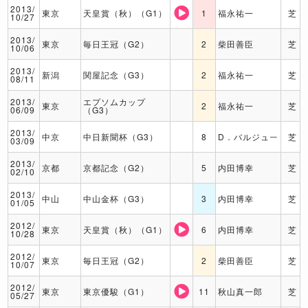
2013/
東京
天皇賞（秋）（G1）
1
福永祐一
芝
10/27
2013/
東京
毎日王冠（G2）
2
柴田善臣
芝
10/06
2013/
新潟
関屋記念（G3）
2
福永祐一
芝
08/11
2013/
エプソムカップ
東京
2
福永祐一
芝
06/09
（G3）
2013/
中京
中日新聞杯（G3）
8
D．バルジュー
芝
03/09
2013/
京都
京都記念（G2）
5
内田博幸
芝
02/10
2013/
中山
中山金杯（G3）
3
内田博幸
芝
01/05
2012/
東京
天皇賞（秋）（G1）
6
内田博幸
芝
10/28
2012/
東京
毎日王冠（G2）
2
柴田善臣
芝
10/07
2012/
東京
東京優駿（G1）
11
秋山真一郎
芝
05/27