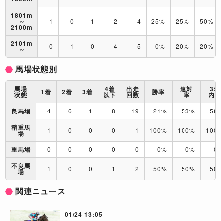
1801m
～
1
0
1
2
4
25%
25%
50%
2100m
2101m
0
1
0
4
5
0%
20%
20%
～
馬場状態別
馬場
4着
出走
連対
3着
1着
2着
3着
勝率
状態
以下
回数
率
内
良馬場
4
6
1
8
19
21%
53%
58
稍重馬
1
0
0
0
1
100%
100%
100
場
重馬場
0
0
0
0
0
0%
0%
0
不良馬
1
0
0
1
2
50%
50%
50
場
関連ニュース
01/24 13:05