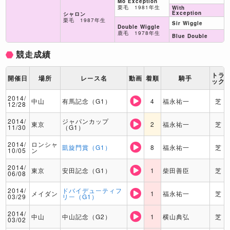
Mo Exception
栗毛 1981年生
With
Exception
シャロン
栗毛 1987年生
Sir Wiggle
Double Wiggle
鹿毛 1978年生
Blue Double
競走成績
トラ
開催日
場所
レース名
動画
着順
騎手
ック
2014/
中山
有馬記念（G1）
4
福永祐一
芝
12/28
2014/
ジャパンカップ
東京
2
福永祐一
芝
11/30
（G1）
2014/
ロンシャ
凱旋門賞（G1）
8
福永祐一
芝
10/05
ン
2014/
東京
安田記念（G1）
1
柴田善臣
芝
06/08
2014/
ドバイデューティフ
メイダン
1
福永祐一
芝
03/29
リー（G1）
2014/
中山
中山記念（G2）
1
横山典弘
芝
03/02