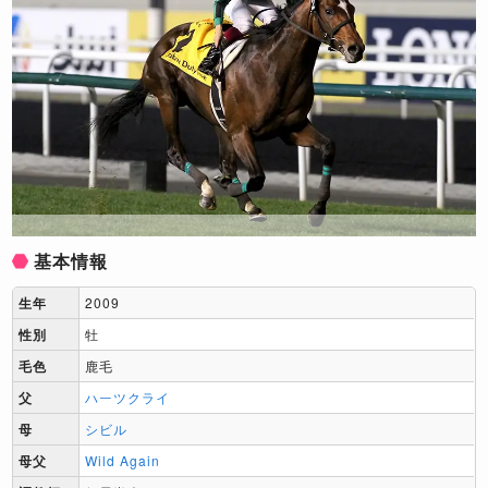
基本情報
生年
2009
性別
牡
毛色
鹿毛
父
ハーツクライ
母
シビル
母父
Wild Again