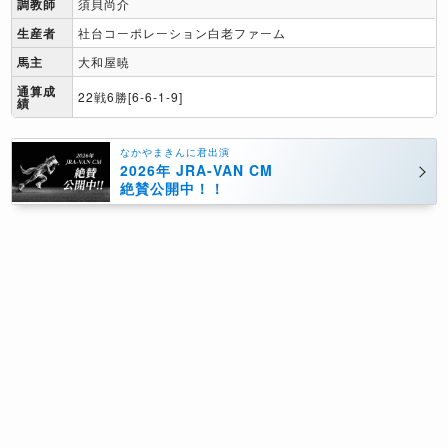
調教師
須貝尚介
生産者
社台コーポレーション白老ファーム
馬主
大和屋暁
通算成
22戦6勝[6-6-1-9]
績
なかやまきんに君出演
2026年 JRA-VAN CM
絶賛公開中！！