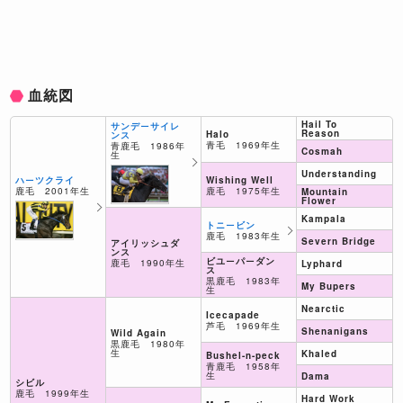
血統図
Hail To
サンデーサイレ
Reason
Halo
ンス
青毛 1969年生
青鹿毛 1986年
Cosmah
生
Understanding
Wishing Well
ハーツクライ
鹿毛 1975年生
鹿毛 2001年生
Mountain
Flower
Kampala
トニービン
鹿毛 1983年生
Severn Bridge
アイリッシュダ
ンス
ビユーパーダン
鹿毛 1990年生
Lyphard
ス
黒鹿毛 1983年
My Bupers
生
Nearctic
Icecapade
芦毛 1969年生
Shenanigans
Wild Again
黒鹿毛 1980年
生
Khaled
Bushel-n-peck
青鹿毛 1958年
生
Dama
シビル
鹿毛 1999年生
Hard Work