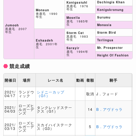
Dschingis Khan
Konigsstuhl
黒鹿毛 1976
年生
Konigskronung
Monsun
青鹿毛 1990
年生
Surumu
Mosella
鹿毛 1985年
生
Monasia
Jumooh
黒鹿毛 2007
年生
Storm Bird
Storm Cat
黒鹿毛 1983
年生
Terlingua
Eshaadeh
鹿毛 2001年
生
Mr. Prospector
Sarayir
鹿毛 1994年
生
Height Of Fashion
競走成績
開催日
場所
レース名
動画
着順
騎手
2021/
ランドウ
シドニーカップ
取消
J．フォード
04/17
ィック
（G1）
ローズヒ
2021/
タンクレッドステー
ルガーデ
14
B．アヴドゥラ
04/03
クス（G1）
ンズ
ローズヒ
2021/
スカイハイステーク
ルガーデ
5
B．アヴドゥラ
03/13
ス（G3）
ンズ