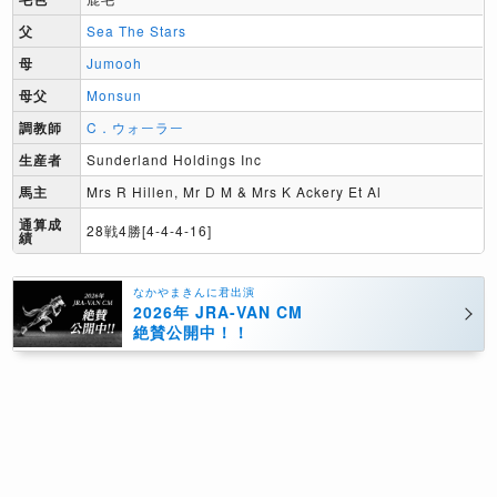
父
Sea The Stars
母
Jumooh
母父
Monsun
調教師
C．ウォーラー
生産者
Sunderland Holdings Inc
馬主
Mrs R Hillen, Mr D M & Mrs K Ackery Et Al
通算成
28戦4勝[4-4-4-16]
績
なかやまきんに君出演
2026年 JRA-VAN CM
絶賛公開中！！