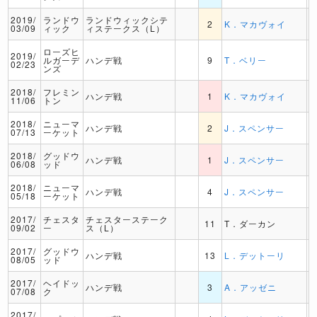
2019/
ランドウ
ランドウィックシテ
2
K．マカヴォイ
03/09
ィック
ィステークス（L）
ローズヒ
2019/
ルガーデ
ハンデ戦
9
T．ベリー
02/23
ンズ
2018/
フレミン
ハンデ戦
1
K．マカヴォイ
11/06
トン
2018/
ニューマ
ハンデ戦
2
J．スペンサー
07/13
ーケット
2018/
グッドウ
ハンデ戦
1
J．スペンサー
06/08
ッド
2018/
ニューマ
ハンデ戦
4
J．スペンサー
05/18
ーケット
2017/
チェスタ
チェスターステーク
11
T．ダーカン
09/02
ー
ス（L）
2017/
グッドウ
ハンデ戦
13
L．デットーリ
08/05
ッド
2017/
ヘイドッ
ハンデ戦
3
A．アッゼニ
07/08
ク
2017/