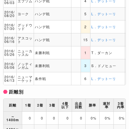
エプソム
ハンデ戦
4
L．デットーリ
06/03
2016/
ヨーク
ハンデ戦
5
L．デットーリ
08/20
2016/
グッドウ
ハンデ戦
2
L．デットーリ
07/30
ッド
2016/
アスコッ
ハンデ戦
15
L．デットーリ
06/16
ト
2016/
ニューカ
未勝利戦
1
T．ダーカン
05/26
ッスル
2016/
ノッティ
未勝利戦
3
S．ドノヒュー
05/06
ンガム
2016/
ニューマ
条件戦
6
L．デットーリ
04/13
ーケット
距離別
4着
出走
連対
3着
距離
1着
2着
3着
勝率
以下
回数
率
内率
～
0
0
0
0
0
0%
0%
0%
1400m