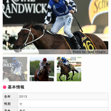
Photo by Getty Images
基本情報
生年
2013
性別
セ
毛色
鹿毛