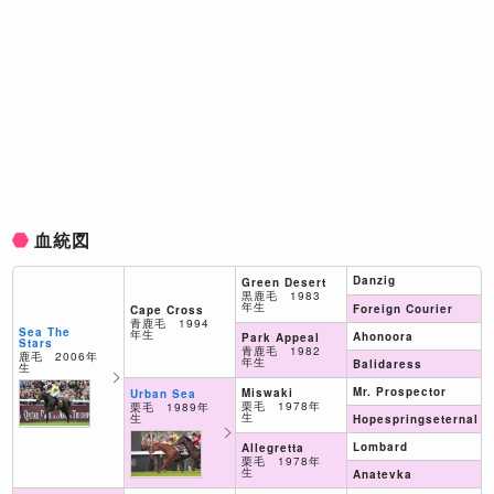
血統図
Danzig
Green Desert
黒鹿毛 1983
年生
Foreign Courier
Cape Cross
青鹿毛 1994
Sea The
年生
Ahonoora
Park Appeal
Stars
青鹿毛 1982
鹿毛 2006年
年生
Balidaress
生
Mr. Prospector
Miswaki
Urban Sea
栗毛 1978年
栗毛 1989年
生
生
Hopespringseternal
Lombard
Allegretta
栗毛 1978年
生
Anatevka