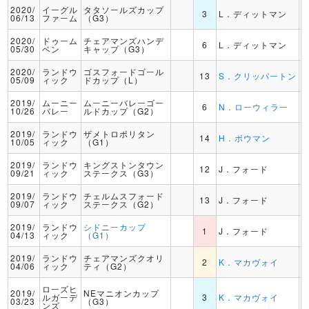
2020/
イーグル
タタソールズカップ
3
L．ディットマン
06/13
ファーム
（G3）
2020/
ドゥーム
チェアマンズハンデ
6
L．ディットマン
05/30
ベン
キャップ（G3）
2020/
ランドウ
ゴスフォードゴール
13
S．クリッパートン
05/09
ィック
ドカップ（L）
2019/
ムーニー
ムーニーバレーゴー
6
N．ローウィラー
10/26
バレー
ルドカップ（G2）
2019/
ランドウ
ザメトロポリタン
14
H．ボウマン
10/05
ィック
（G1）
2019/
ランドウ
キングストンタウン
12
J．フォード
09/21
ィック
ステークス（G3）
2019/
ランドウ
チェルムスフォード
13
J．フォード
09/07
ィック
ステークス（G2）
2019/
ランドウ
シドニーカップ
1
J．フォード
04/13
ィック
（G1）
2019/
ランドウ
チェアマンズクオリ
2
K．マカヴォイ
04/06
ィック
ティ（G2）
ローズヒ
2019/
NEマニオンカップ
ルガーデ
3
K．マカヴォイ
03/23
（G3）
ンズ