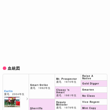
血統図
Raise A
Native
Mr. Prospector
鹿毛 1970年生
Gold Digger
Smart Strike
鹿毛 1992年生
Smarten
Classy 'n
Curlin
Smart
栗毛 2004年生
鹿毛 1981年生
No Class
Vice Regent
Deputy
Minister
鹿毛 1979年生
Mint Copy
Sherriffs