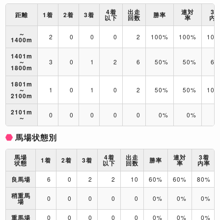
4着
出走
連対
3
距離
1着
2着
3着
勝率
以下
回数
率
内
～
2
0
0
0
2
100%
100%
10
1400m
1401m
～
3
0
1
2
6
50%
50%
67
1800m
1801m
～
1
0
1
0
2
50%
50%
10
2100m
2101m
0
0
0
0
0
0%
0%
0
～
馬場状態別
馬場
4着
出走
連対
3着
1着
2着
3着
勝率
状態
以下
回数
率
内率
良馬場
6
0
2
2
10
60%
60%
80%
稍重馬
0
0
0
0
0
0%
0%
0%
場
重馬場
0
0
0
0
0
0%
0%
0%