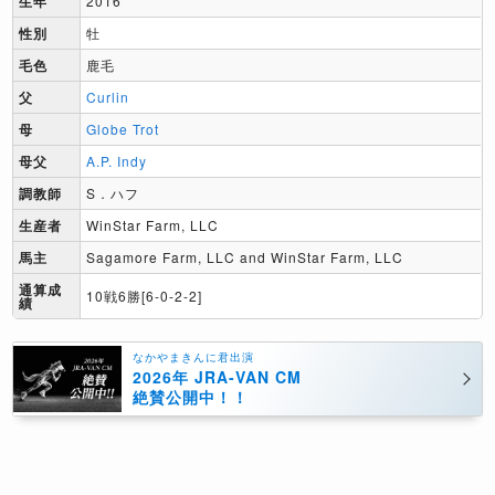
生年
2016
性別
牡
毛色
鹿毛
父
Curlin
母
Globe Trot
母父
A.P. Indy
調教師
S．ハフ
生産者
WinStar Farm, LLC
馬主
Sagamore Farm, LLC and WinStar Farm, LLC
通算成
10戦6勝[6-0-2-2]
績
なかやまきんに君出演
2026年 JRA-VAN CM
絶賛公開中！！