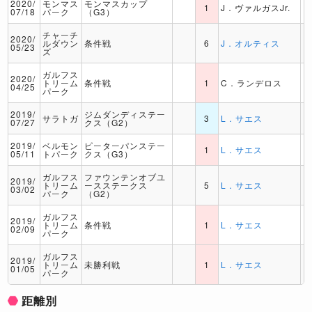
2020/
モンマス
モンマスカップ
1
J．ヴァルガスJr.
07/18
パーク
（G3）
チャーチ
2020/
ルダウン
条件戦
6
J．オルティス
05/23
ズ
ガルフス
2020/
トリーム
条件戦
1
C．ランデロス
04/25
パーク
2019/
ジムダンディステー
サラトガ
3
L．サエス
07/27
クス（G2）
2019/
ベルモン
ピーターパンステー
1
L．サエス
05/11
トパーク
クス（G3）
ガルフス
ファウンテンオブユ
2019/
トリーム
ースステークス
5
L．サエス
03/02
パーク
（G2）
ガルフス
2019/
トリーム
条件戦
1
L．サエス
02/09
パーク
ガルフス
2019/
トリーム
未勝利戦
1
L．サエス
01/05
パーク
距離別