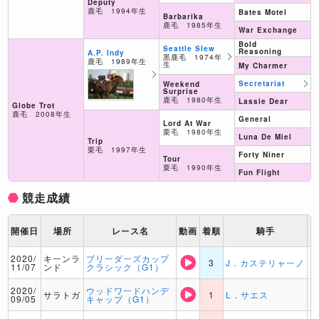
Deputy
鹿毛 1994年生
Bates Motel
Barbarika
鹿毛 1985年生
War Exchange
Bold
Seattle Slew
Reasoning
A.P. Indy
黒鹿毛 1974年
鹿毛 1989年生
生
My Charmer
Secretariat
Weekend
Surprise
鹿毛 1980年生
Lassie Dear
Globe Trot
鹿毛 2008年生
General
Lord At War
栗毛 1980年生
Luna De Miel
Trip
栗毛 1997年生
Forty Niner
Tour
栗毛 1990年生
Fun Flight
競走成績
開催日
場所
レース名
動画
着順
騎手
2020/
キーンラ
ブリーダーズカップ
3
J．カステリャーノ
11/07
ンド
クラシック（G1）
2020/
ウッドワードハンデ
サラトガ
1
L．サエス
09/05
キャップ（G1）