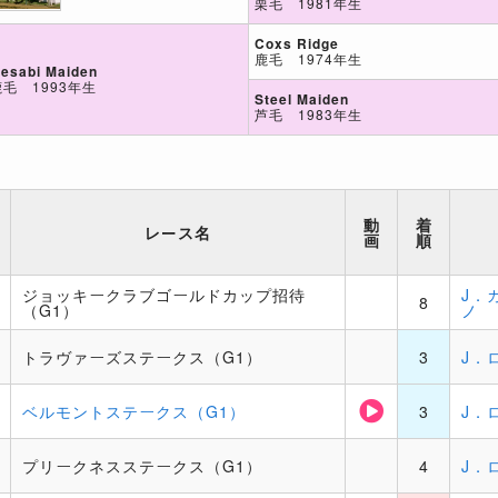
栗毛 1981年生
Coxs Ridge
鹿毛 1974年生
esabi Maiden
鹿毛 1993年生
Steel Maiden
芦毛 1983年生
動
着
レース名
画
順
ジョッキークラブゴールドカップ招待
J．
8
（G1）
ノ
トラヴァーズステークス（G1）
3
J．
ベルモントステークス（G1）
3
J．
プリークネスステークス（G1）
4
J．