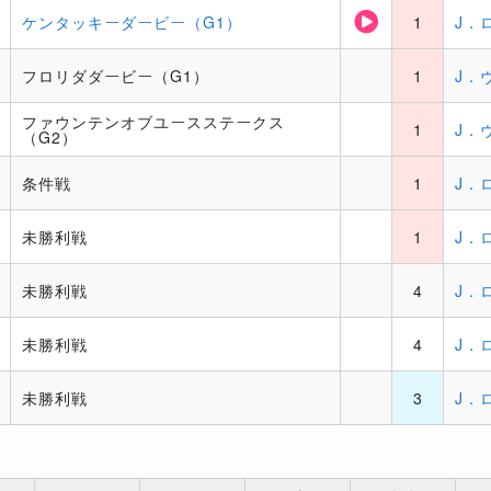
ケンタッキーダービー（G1）
1
J．
フロリダダービー（G1）
1
J．
ファウンテンオブユースステークス
1
J．
（G2）
条件戦
1
J．
未勝利戦
1
J．
未勝利戦
4
J．
未勝利戦
4
J．
未勝利戦
3
J．