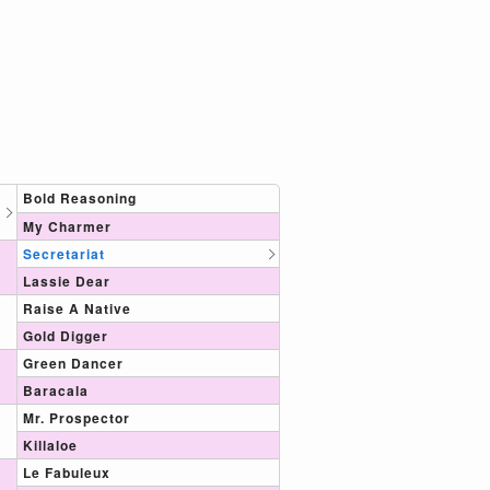
Bold Reasoning
My Charmer
Secretariat
Lassie Dear
Raise A Native
Gold Digger
Green Dancer
Baracala
Mr. Prospector
Killaloe
Le Fabuleux