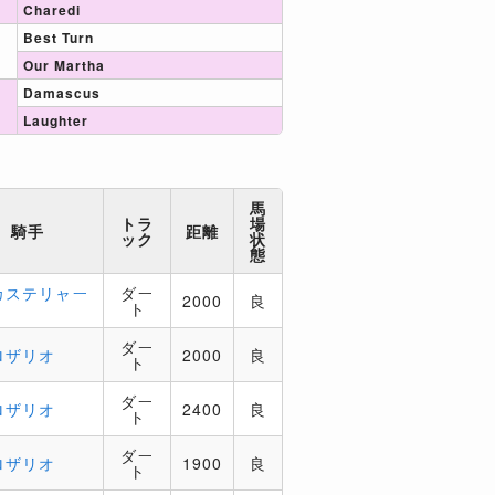
Charedi
Best Turn
Our Martha
Damascus
Laughter
馬
トラ
場
騎手
距離
ック
状
態
カステリャー
ダー
2000
良
ト
ダー
ロザリオ
2000
良
ト
ダー
ロザリオ
2400
良
ト
ダー
ロザリオ
1900
良
ト