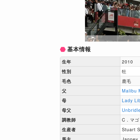
基本情報
生年
2010
性別
牡
毛色
鹿毛
父
Malibu
母
Lady Li
母父
Unbridl
調教師
C．マゴー
生産者
Stuart S
馬主
Janney, 