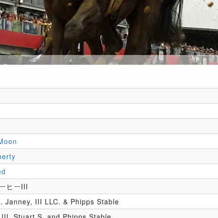
 Moon
berty
ed
ヒーIII
. Janney, III LLC. & Phipps Stable
III, Stuart S. and Phipps Stable