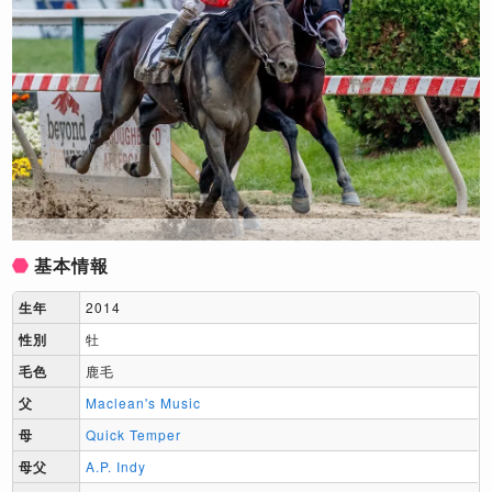
基本情報
生年
2014
性別
牡
毛色
鹿毛
父
Maclean's Music
母
Quick Temper
母父
A.P. Indy