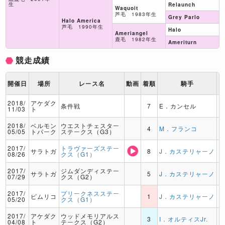
生
Relaunch
Waquoit
芦毛 1983年生
Grey Parlo
Halo America
芦毛 1990年生
Halo
Ameriangel
鹿毛 1982年生
Ameriturn
競走成績
開催日
場所
レース名
動画
着順
騎手
2018/
アケダク
条件戦
7
E．カンセル
11/03
ト
2018/
ベルモン
ウエストチェスター
4
M．フランコ
05/05
トパーク
ステークス（G3）
2017/
トラヴァーズステー
サラトガ
8
J．カステリャーノ
08/26
クス（G1）
2017/
ジムダンディステー
サラトガ
5
J．カステリャーノ
07/29
クス（G2）
2017/
プリークネスステー
ピムリコ
1
J．カステリャーノ
05/20
クス（G1）
2017/
アケダク
ウッドメモリアルス
3
I．オルティスJr.
04/08
ト
テークス（G2）