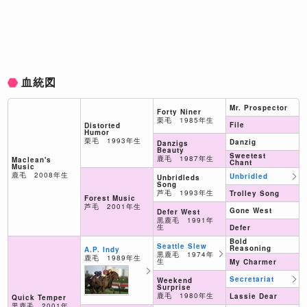
血統図
Mr. Prospector
Forty Niner
栗毛 1985年生
File
Distorted
Humor
栗毛 1993年生
Danzig
Danzigs
Beauty
Sweetest
鹿毛 1987年生
Maclean's
Chant
Music
鹿毛 2008年生
Unbridled
Unbridleds
Song
芦毛 1993年生
Trolley Song
Forest Music
芦毛 2001年生
Gone West
Defer West
黒鹿毛 1991年
生
Defer
Bold
Seattle Slew
Reasoning
A.P. Indy
黒鹿毛 1974年
鹿毛 1989年生
生
My Charmer
Secretariat
Weekend
Surprise
鹿毛 1980年生
Lassie Dear
Quick Temper
黒鹿毛 2001年