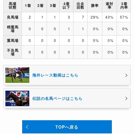
馬場
4着
出走
連対
3着
1着
2着
3着
勝率
状態
以下
回数
率
内率
良馬場
2
1
1
3
7
29%
43%
57%
稍重馬
0
0
0
1
1
0%
0%
0%
場
重馬場
0
0
0
0
0
0%
0%
0%
不良馬
0
0
0
0
0
0%
0%
0%
場
海外レース動画はこちら
伝説の名馬ページはこちら
TOPへ戻る