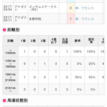
2017/
アケダク
ゴッサムステークス
2
M．フランコ
03/04
ト
（G3）
2017/
アケダク
未勝利戦
1
M．フランコ
02/11
ト
距離別
4着
出走
連対
3
距離
1着
2着
3着
勝率
以下
回数
率
内
～
1
0
0
0
1
100%
100%
10
1400m
1401m
～
0
1
1
3
5
0%
20%
40
1800m
1801m
～
1
0
0
1
2
50%
50%
50
2100m
2101m
0
0
0
0
0
0%
0%
0
～
馬場状態別