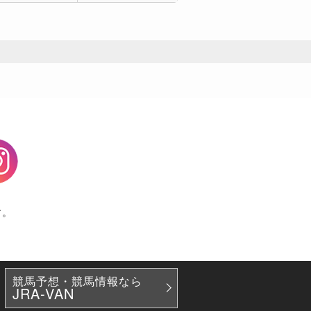
agram
す。
競馬予想・競馬情報なら
JRA-VAN