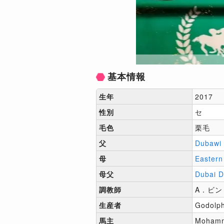
基本情報
生年
2017
性別
セ
毛色
栗毛
父
Dubawi
母
Eastern
母父
Dubai D
調教師
A．ビン
生産者
Godolph
馬主
Mohamm