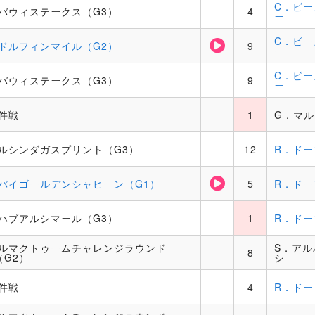
C．ビー
バウィステークス（G3）
4
ー
C．ビー
ドルフィンマイル（G2）
9
ー
C．ビー
バウィステークス（G3）
9
ー
件戦
1
G．マル
ルシンダガスプリント（G3）
12
R．ドー
バイゴールデンシャヒーン（G1）
5
R．ドー
ハブアルシマール（G3）
1
R．ドー
ルマクトゥームチャレンジラウンド
S．アル
8
（G2）
シ
件戦
4
R．ドー