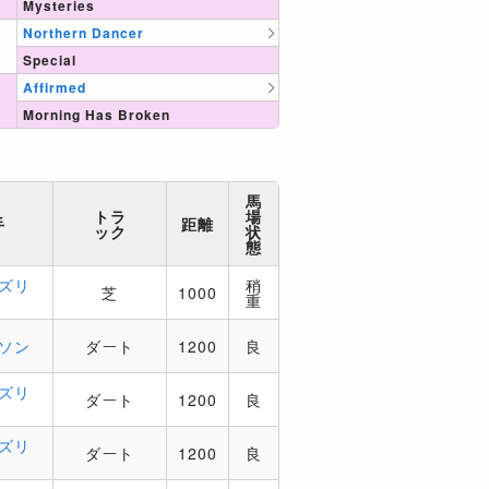
Mysteries
Northern Dancer
Special
Affirmed
Morning Has Broken
馬
トラ
場
手
距離
ック
状
態
ズリ
稍
芝
1000
重
ソン
ダート
1200
良
ズリ
ダート
1200
良
ズリ
ダート
1200
良