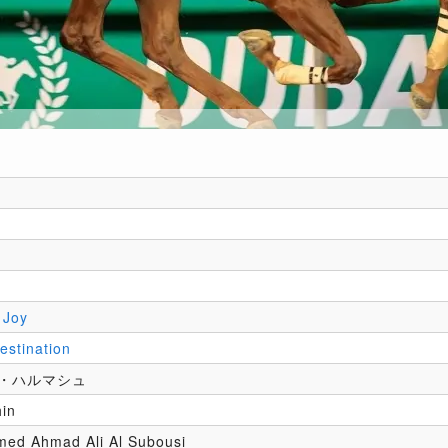
 Joy
estination
・ハルマシュ
in
ed Ahmad Ali Al Subousi