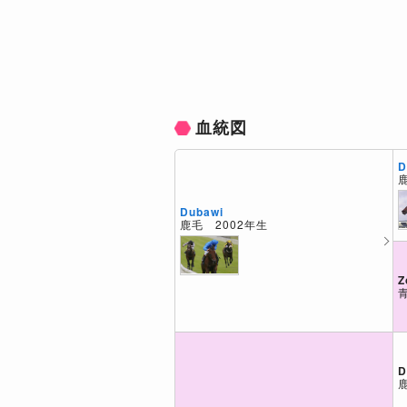
血統図
D
Dubawi
鹿毛 2002年生
Z
D