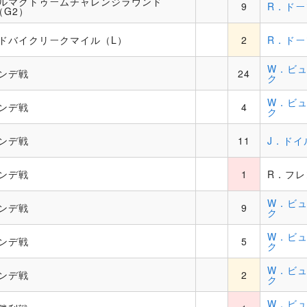
ルマクトゥームチャレンジラウンド
9
R．ドー
（G2）
ドバイクリークマイル（L）
2
R．ドー
W．ビ
ンデ戦
24
ク
W．ビ
ンデ戦
4
ク
ンデ戦
11
J．ドイ
ンデ戦
1
R．フレ
W．ビ
ンデ戦
9
ク
W．ビ
ンデ戦
5
ク
W．ビ
ンデ戦
2
ク
W．ビ