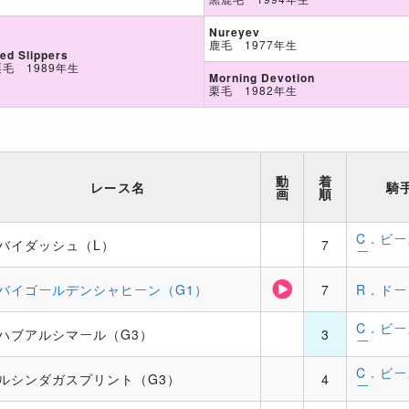
Nureyev
鹿毛 1977年生
ed Slippers
栗毛 1989年生
Morning Devotion
栗毛 1982年生
動
着
レース名
騎
画
順
C．ビー
バイダッシュ（L）
7
ー
バイゴールデンシャヒーン（G1）
7
R．ドー
C．ビー
ハブアルシマール（G3）
3
ー
C．ビー
ルシンダガスプリント（G3）
4
ー