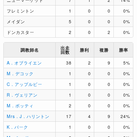
フレミントン
1
0
0
0%
メイダン
5
0
0
0%
ドンカスター
2
0
2
0%
出走
調教師名
勝利
複勝
勝率
回数
A．オブライエン
38
2
9
5%
M．デコック
1
0
0
0%
C．アップルビー
1
0
0
0%
R．ヴェリアン
1
0
0
0%
M．ボッティ
2
0
0
0%
Mrs．J．ハリントン
17
4
9
24%
K．バーク
1
0
0
0%