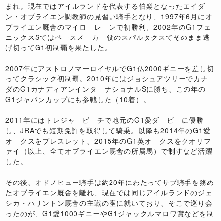
まれ。現在ではアイルランドを代表する伯楽となったエイダ
ン・オブライエン調教師の見習い騎手となり、1997年6月にオ
ブライエン厩舎のマイローレーンで初勝利。2002年のG1フェ
ニックスSではペースメーカー役のスパルタクスでそのまま逃
げ切ってG1初制覇を果たした。
2007年にアストロノマーロイヤルでG1仏2000ギニーを差し切
ってクラシック初制覇。2010年にはジョシュアツリーでカナ
ダのG1カナディアンインターナショナルSに勝ち、この年の
G1ジャパンカップにも参戦した（10着）。
2011年にはトレジャービーチで地元のG1愛ダービーに優勝
し、JRAでも短期免許を取得して騎乗。以降も2014年のG1愛
オークスをブレスレット、2015年のG1英オークスをクオリフ
ァイ（以上、全てオブライエン厩舎の所属馬）で制すなど活躍
した。
その後、オドノヒュー騎手は約20年にわたってサブ騎手を務め
たオブライエン厩舎を離れ、現在では同じアイルランドのジェ
シカ・ハリントン厩舎の主戦の座に就いており、そこで巡り会
ったのが、G1愛1000ギニーやG1ジャックルマロワ賞などを制