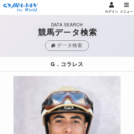
ログイン
メニュー
DATA SEARCH
競馬データ検索
データ検索
G．コラレス