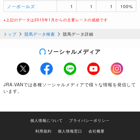
ノーボールズ
1
1
1
100%
※上記のデータは2015年1月からの主要レースの成績です
トップ
競馬データ検索
競馬データ詳細
ソーシャルメディア
Twitter
Facebook
LINE
Youtube
Instagram
JRA-VANでは各種ソーシャルメディアで様々な情報を発信して
います。
個人情報について
プライバシーポリシー
利用規約
個人情報窓口
会社概要