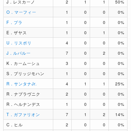
J．レスカーノ
2
1
1
50%
O．マーフィー
1
0
0
0%
F．プラ
1
0
0
0%
E．ザヤス
1
0
1
0%
U．リスポリ
4
0
0
0%
J．ルパルー
7
0
2
0%
K．カームーシュ
3
0
0
0%
S．ブリッジモハン
1
0
0
0%
R．サンタナJr.
4
1
1
25%
R．ナプラヴニク
2
0
0
0%
R．ヘルナンデス
1
0
0
0%
T．ガファリオン
7
1
2
14%
C．ヒル
2
0
0
0%