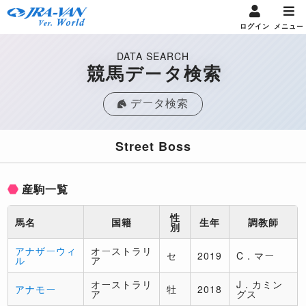
ログイン
メニュー
DATA SEARCH
競馬データ検索
データ検索
Street Boss
産駒一覧
性
馬名
国籍
生年
調教師
別
アナザーウィ
オーストラリ
セ
2019
C．マー
ル
ア
オーストラリ
J．カミン
アナモー
牡
2018
ア
グス