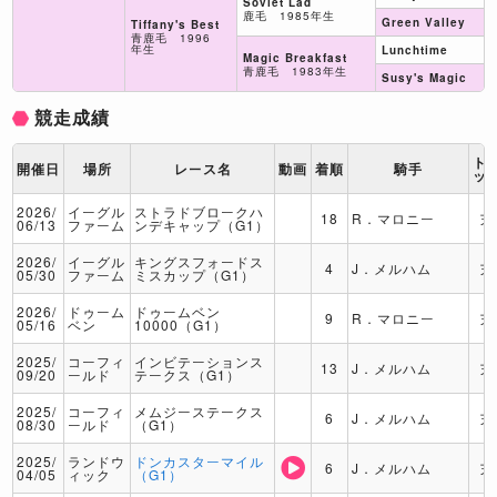
Soviet Lad
鹿毛 1985年生
Green Valley
Tiffany's Best
青鹿毛 1996
年生
Lunchtime
Magic Breakfast
青鹿毛 1983年生
Susy's Magic
競走成績
ト
開催日
場所
レース名
動画
着順
騎手
ッ
2026/
イーグル
ストラドブロークハ
18
R．マロニー
芝
06/13
ファーム
ンデキャップ（G1）
2026/
イーグル
キングスフォードス
4
J．メルハム
芝
05/30
ファーム
ミスカップ（G1）
2026/
ドゥーム
ドゥームベン
9
R．マロニー
芝
05/16
ベン
10000（G1）
2025/
コーフィ
インビテーションス
13
J．メルハム
芝
09/20
ールド
テークス（G1）
2025/
コーフィ
メムジーステークス
6
J．メルハム
芝
08/30
ールド
（G1）
2025/
ランドウ
ドンカスターマイル
6
J．メルハム
芝
04/05
ィック
（G1）