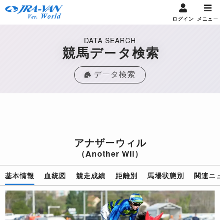
ログイン
メニュー
DATA SEARCH
競馬データ検索
データ検索
アナザーウィル
（Another Wil）
基本情報
血統図
競走成績
距離別
馬場状態別
関連ニ