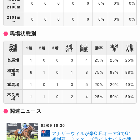
～
0
0
0
0
0
0%
0%
0%
2100m
2101m
0
0
0
0
0
0%
0%
0%
～
馬場状態別
馬場
4着
出走
連対
3着
1着
2着
3着
勝率
状態
以下
回数
率
内率
良馬場
1
0
0
3
4
25%
25%
25%
稍重馬
6
1
0
1
8
75%
88%
88%
場
重馬場
1
0
1
3
5
20%
20%
40%
不良馬
1
1
0
2
4
25%
50%
50%
場
関連ニュース
02/09 10:30
アナザーウィルが豪C.F.オーアSでG1
初制覇、ミスターブライトサイドの連