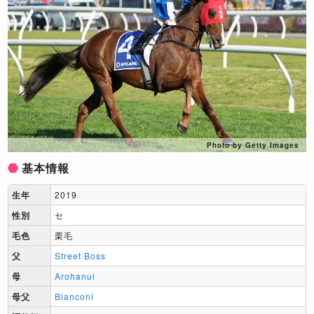
Photo by Getty Images
基本情報
生年
2019
性別
セ
毛色
栗毛
父
Street Boss
母
Arohanui
母父
Bianconi