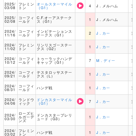
2025/
フレミン
オールスターマイル
4
J．メルハム
芝
03/08
トン
（G1）
2025/
コーフィ
C.F.オーアステーク
1
J．メルハム
芝
02/08
ールド
ス（G1）
2024/
コーフィ
インビテーションス
2
J．カー
芝
11/16
ールド
テークス（G1）
2024/
フレミン
リンリスゴーステー
1
J．カー
芝
11/02
トン
クス（G2）
2024/
コーフィ
トゥーラックハンデ
7
M．ディー
芝
10/12
ールド
キャップ（G1）
2024/
コーフィ
テスタロッサステー
1
J．カー
芝
09/21
ールド
クス（L）
2024/
コーフィ
ハンデ戦
1
J．カー
芝
08/31
ールド
2024/
ランドウ
ドンカスターマイル
7
J．カー
芝
04/06
ィック
（G1）
ローズヒ
2024/
ドンカスタープレリ
ルガーデ
1
J．カー
芝
03/30
ュード（G3）
ンズ
2024/
フレミン
ハンデ戦
1
J．カー
芝
03/02
トン