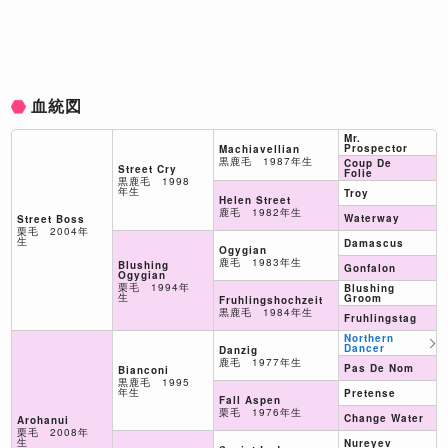
血統図
Mr.
Prospector
Machiavellian
黒鹿毛 1987年生
Coup De
Street Cry
Folie
黒鹿毛 1998
年生
Troy
Helen Street
鹿毛 1982年生
Waterway
Street Boss
栗毛 2004年
生
Damascus
Ogygian
鹿毛 1983年生
Blushing
Gonfalon
Ogygian
栗毛 1994年
Blushing
生
Groom
Fruhlingshochzeit
黒鹿毛 1984年生
Fruhlingstag
Northern
Dancer
Danzig
鹿毛 1977年生
Pas De Nom
Bianconi
黒鹿毛 1995
年生
Pretense
Fall Aspen
栗毛 1976年生
Change Water
Arohanui
栗毛 2008年
生
Nureyev