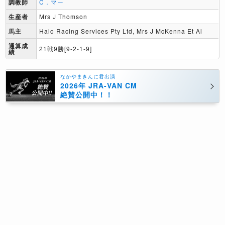
調教師
C．マー
生産者
Mrs J Thomson
馬主
Halo Racing Services Pty Ltd, Mrs J McKenna Et Al
通算成
21戦9勝[9-2-1-9]
績
なかやまきんに君出演
2026年 JRA-VAN CM
絶賛公開中！！