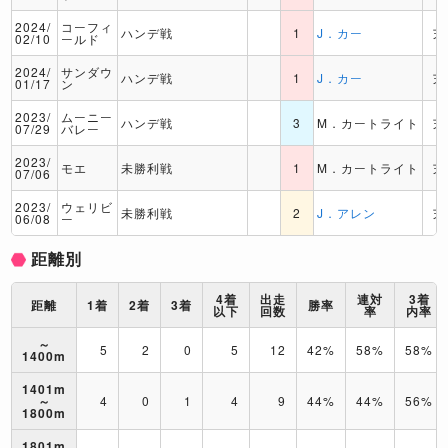
2024/
コーフィ
ハンデ戦
1
J．カー
芝
02/10
ールド
2024/
サンダウ
ハンデ戦
1
J．カー
芝
01/17
ン
2023/
ムーニー
ハンデ戦
3
M．カートライト
芝
07/29
バレー
2023/
モエ
未勝利戦
1
M．カートライト
芝
07/06
2023/
ウェリビ
未勝利戦
2
J．アレン
芝
06/08
ー
距離別
4着
出走
連対
3着
距離
1着
2着
3着
勝率
以下
回数
率
内率
～
5
2
0
5
12
42%
58%
58%
1400m
1401m
～
4
0
1
4
9
44%
44%
56%
1800m
1801m