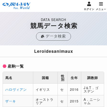
ログイン
メニュー
DATA SEARCH
競馬データ検索
データ検索
Leroidesanimaux
産駒一覧
性
馬名
国籍
生年
調教師
別
J＆T．ゴ
ハロヴィアン
イギリス
セ
2016
スデン
オーストラ
A．ニーシ
ザーキ
セ
2015
リア
ャム