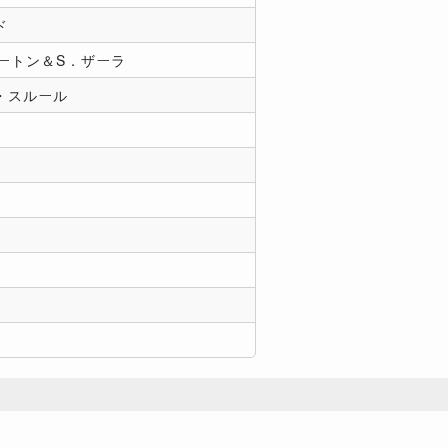
ド
ートン＆S．ザーラ
・スルール