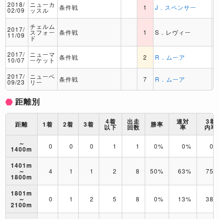
2018/
ニューカ
条件戦
1
J．スペンサー
02/09
ッスル
チェルム
2017/
スフォー
条件戦
1
S．レヴィー
11/09
ド
2017/
ニューマ
条件戦
2
R．ムーア
10/07
ーケット
2017/
ニューベ
条件戦
7
R．ムーア
09/23
リー
距離別
4着
出走
連対
3着
距離
1着
2着
3着
勝率
以下
回数
率
内率
～
0
0
0
1
1
0%
0%
0
1400m
1401m
～
4
1
1
2
8
50%
63%
75
1800m
1801m
～
0
1
2
5
8
0%
13%
38
2100m