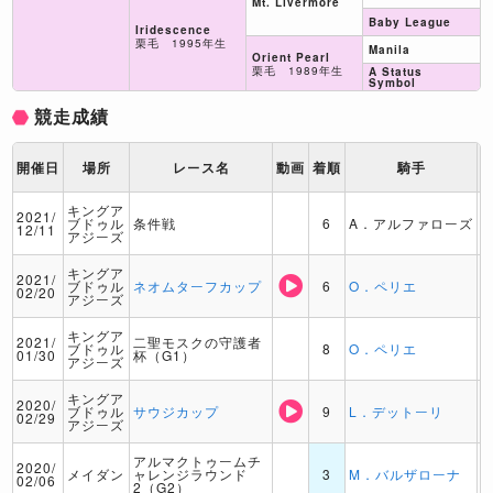
Mt. Livermore
Baby League
Iridescence
栗毛 1995年生
Manila
Orient Pearl
栗毛 1989年生
A Status
Symbol
競走成績
開催日
場所
レース名
動画
着順
騎手
キングア
2021/
ブドゥル
条件戦
6
A．アルファローズ
12/11
アジーズ
キングア
2021/
ブドゥル
ネオムターフカップ
6
O．ペリエ
02/20
アジーズ
キングア
2021/
二聖モスクの守護者
ブドゥル
8
O．ペリエ
01/30
杯（G1）
アジーズ
キングア
2020/
ブドゥル
サウジカップ
9
L．デットーリ
02/29
アジーズ
アルマクトゥームチ
2020/
メイダン
ャレンジラウンド
3
M．バルザローナ
02/06
2（G2）