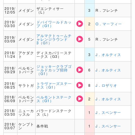
2019/
ザエンティサー
メイダン
3
R．フレンチ
12/05
（L）
2019/
ドバイワールドカッ
メイダン
2
O．マーフィー
03/30
プ（G1）
アルマクトゥームチ
2019/
メイダン
ャレンジラウンド
5
R．フレンチ
03/09
3（G1）
2018/
アケダク
ディスカバリーステ
3
J．オルティス
11/24
ト
ークス（G3）
ジョッキークラブゴ
2018/
ベルモン
ールドカップ招待
6
J．オルティス
09/29
トパーク
（G1）
2018/
トラヴァーズステー
サラトガ
8
J．ロザリオ
08/25
クス（G1）
2018/
ベルモン
ベルモントステーク
2
J．オルティス
06/09
トパーク
ス（G1）
2018/
ニューカ
バラードンステーク
1
J．スペンサー
03/30
ッスル
ス（L）
2018/
ケンプト
条件戦
1
J．スペンサー
03/07
ン