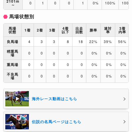
2101m
0
1
0
0
1
0%
100%
100
～
馬場状態別
馬場
4着
出走
連対
3着
1着
2着
3着
勝率
状態
以下
回数
率
内率
良馬場
4
3
3
8
18
22%
39%
56%
稍重馬
0
0
0
0
0
0%
0%
0%
場
重馬場
0
0
0
0
0
0%
0%
0%
不良馬
0
0
0
0
0
0%
0%
0%
場
海外レース動画はこちら
伝説の名馬ページはこちら