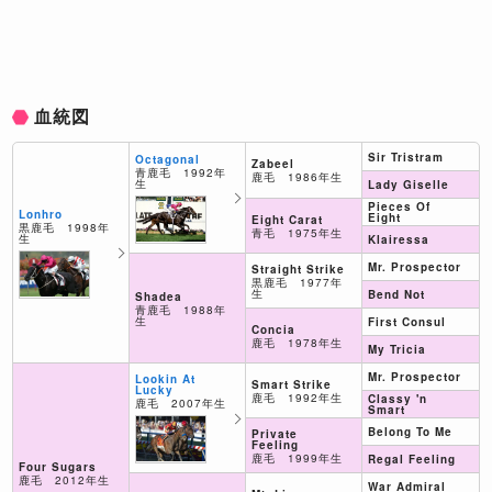
血統図
Sir Tristram
Octagonal
Zabeel
青鹿毛 1992年
鹿毛 1986年生
生
Lady Giselle
Pieces Of
Lonhro
Eight
Eight Carat
黒鹿毛 1998年
青毛 1975年生
生
Klairessa
Mr. Prospector
Straight Strike
黒鹿毛 1977年
生
Bend Not
Shadea
青鹿毛 1988年
生
First Consul
Concia
鹿毛 1978年生
My Tricia
Mr. Prospector
Lookin At
Smart Strike
Lucky
鹿毛 1992年生
Classy 'n
鹿毛 2007年生
Smart
Belong To Me
Private
Feeling
鹿毛 1999年生
Regal Feeling
Four Sugars
鹿毛 2012年生
War Admiral