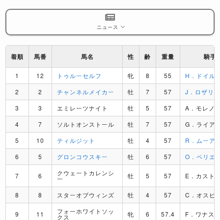
ニュース
着順
馬番
馬名
性
齢
重量
騎手
1
12
トゥルーセルフ
牝
8
55
H．ドイル
2
2
チャンネルメイカー
牡
7
57
J．ロザリ
3
3
エミレーツナイト
牡
5
57
A．モレノ
4
7
ソルトオンストール
牡
7
57
G．ライア
5
10
ティルジット
牡
4
57
R．ムーア
6
5
グロンコウスキー
牡
6
57
O．ペリエ
クウェートカレンシ
7
6
牡
5
57
E．カスト
ー
8
8
スターオブウィンズ
牡
4
57
C．オスピ
フォーホワイトソッ
9
11
牝
6
57.4
F．ワナス
クス