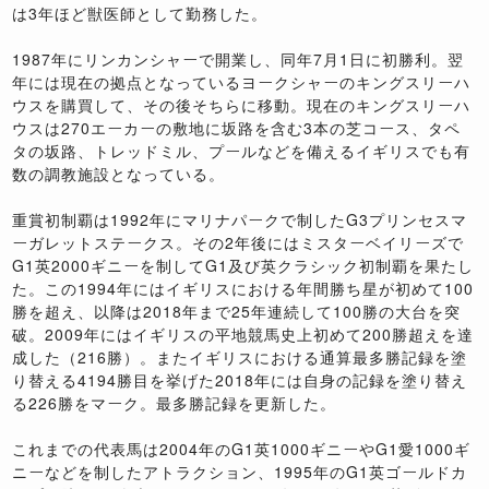
は3年ほど獣医師として勤務した。
1987年にリンカンシャーで開業し、同年7月1日に初勝利。翌
年には現在の拠点となっているヨークシャーのキングスリーハ
ウスを購買して、その後そちらに移動。現在のキングスリーハ
ウスは270エーカーの敷地に坂路を含む3本の芝コース、タペ
タの坂路、トレッドミル、プールなどを備えるイギリスでも有
数の調教施設となっている。
重賞初制覇は1992年にマリナパークで制したG3プリンセスマ
ーガレットステークス。その2年後にはミスターベイリーズで
G1英2000ギニーを制してG1及び英クラシック初制覇を果たし
た。この1994年にはイギリスにおける年間勝ち星が初めて100
勝を超え、以降は2018年まで25年連続して100勝の大台を突
破。2009年にはイギリスの平地競馬史上初めて200勝超えを達
成した（216勝）。またイギリスにおける通算最多勝記録を塗
り替える4194勝目を挙げた2018年には自身の記録を塗り替え
る226勝をマーク。最多勝記録を更新した。
これまでの代表馬は2004年のG1英1000ギニーやG1愛1000ギ
ニーなどを制したアトラクション、1995年のG1英ゴールドカ