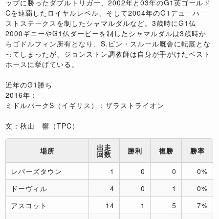
ップに勝ったダブルトリガー、2002年と03年のG1英ゴールド
Cを連覇したロイヤルレベル、そして2004年のG1デューハー
ストステークスを制したシャマルダルなど。3歳時にG1仏
2000ギニーやG1仏ダービーを制したシャマルダルは3歳時か
らゴドルフィン所有となり、S.ビン・スルール厩舎に転厩とな
ってしまったが、ジョンストン調教師は自身が手がけたベスト
ホースに挙げている。
近年のG1勝ち
2016年：
ミドルパークS（イギリス）：ザラストライオン
文：秋山 響（TPC）
出走
場所
勝利
複勝
勝率
回数
レパーズタウン
1
0
0
0%
ドーヴィル
4
0
1
0%
アスコット
14
1
5
7%