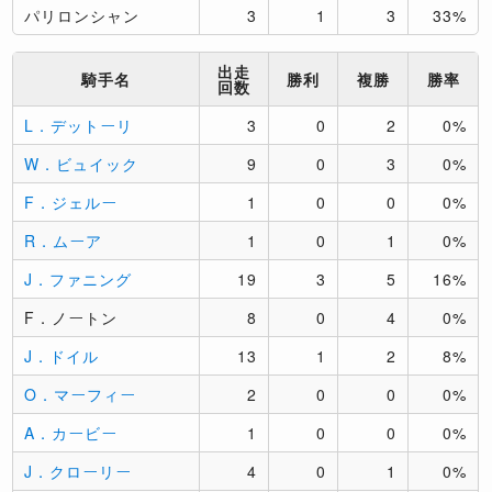
パリロンシャン
3
1
3
33%
出走
騎手名
勝利
複勝
勝率
回数
L．デットーリ
3
0
2
0%
W．ビュイック
9
0
3
0%
F．ジェルー
1
0
0
0%
R．ムーア
1
0
1
0%
J．ファニング
19
3
5
16%
F．ノートン
8
0
4
0%
J．ドイル
13
1
2
8%
O．マーフィー
2
0
0
0%
A．カービー
1
0
0
0%
J．クローリー
4
0
1
0%