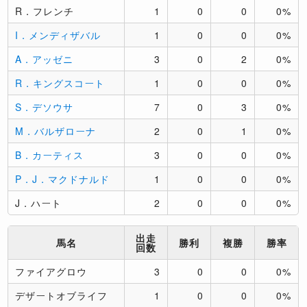
R．フレンチ
1
0
0
0%
I．メンディザバル
1
0
0
0%
A．アッゼニ
3
0
2
0%
R．キングスコート
1
0
0
0%
S．デソウサ
7
0
3
0%
M．バルザローナ
2
0
1
0%
B．カーティス
3
0
0
0%
P．J．マクドナルド
1
0
0
0%
J．ハート
2
0
0
0%
出走
馬名
勝利
複勝
勝率
回数
ファイアグロウ
3
0
0
0%
デザートオブライフ
1
0
0
0%