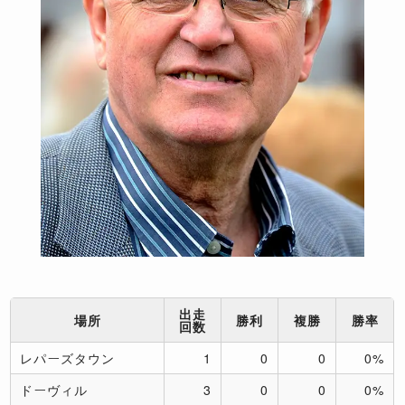
出走
場所
勝利
複勝
勝率
回数
レパーズタウン
1
0
0
0%
ドーヴィル
3
0
0
0%