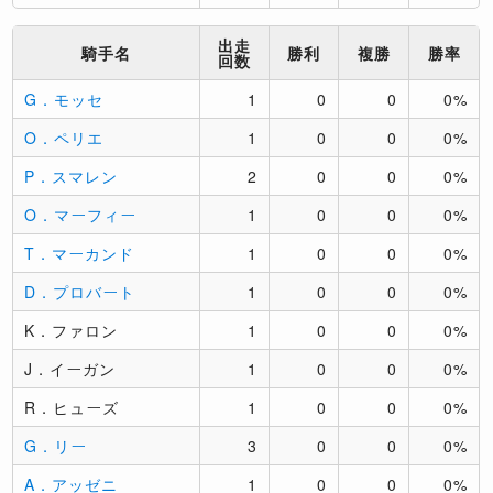
出走
騎手名
勝利
複勝
勝率
回数
G．モッセ
1
0
0
0%
O．ペリエ
1
0
0
0%
P．スマレン
2
0
0
0%
O．マーフィー
1
0
0
0%
T．マーカンド
1
0
0
0%
D．プロバート
1
0
0
0%
K．ファロン
1
0
0
0%
J．イーガン
1
0
0
0%
R．ヒューズ
1
0
0
0%
G．リー
3
0
0
0%
A．アッゼニ
1
0
0
0%