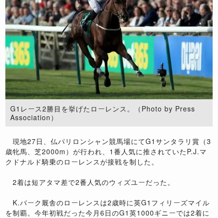
G1レース2勝目を挙げたローレンス。（Photo by Press
Association）
現地27日、仏パリロンシャン競馬場にてG1サンタラリ賞（3
歳牝馬、芝2000m）が行われ、1番人気に推されていたP.J.マ
クドナルド騎乗のローレンスが接戦を制した。
2着は短アタマ差で2番人気のウィズユーだった。
K.バーク厩舎のローレンスは2歳時に英G1フィリーズマイル
を制覇。今年初戦だった今月6日のG1英1000ギニーでは2着に