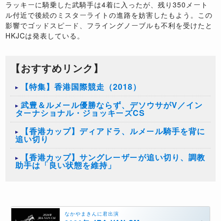
ラッキーに騎乗した武騎手は
4
着に入ったが、残り
350
メート
ル付近で後続のミスターライトの進路を妨害したもよう。この
影響でゴッドスピード、フライングノーブルも不利を受けたと
HKJC
は発表している。
【おすすめリンク】
【特集】香港国際競走（2018）
武豊＆ルメール優勝ならず、デソウサがV／イン
ターナショナル・ジョッキーズCS
【香港カップ】ディアドラ、ルメール騎手を背に
追い切り
【香港カップ】サングレーザーが追い切り、調教
助手は「良い状態を維持」
なかやまきんに君出演