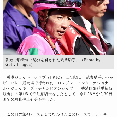
香港で騎乗停止処分を科された武豊騎手。（Photo by
Getty Images）
香港ジョッキークラブ（
HKJC
）は現地
5
日、武豊騎手がハッ
ピーバレー競馬場で行われた「ロンジン・インターナショナ
ル・ジョッキーズ・チャンピオンシップ」（香港国際騎手招待
競走）の第
1
戦で不注意騎乗をしたとして、今月
26
日から
30
日
までの騎乗停止処分を科した。
この日の第
4
レースとして行われたこのレースで、ラッキー