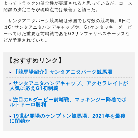
よってトラックの健全性が実証されると思っているが、コース
閉鎖の決定こそが現時点では最善」と語った。
サンタアニタパーク競馬場は米国でも有数の競馬場。9日に
はG1サンタアニタハンデキャップや、G1ケンタッキーダービ
ーへ向けた重要な前哨戦であるG2サンフェリペステークスな
どが予定されていた。
【おすすめリンク】
【競馬場紹介】サンタアニタパーク競馬場
サンタアニタハンデキャップ、アクセラレイトが
人気に応えG1初制覇
注目のKダービー前哨戦、マッキンジー降着でボ
ルトドーロ勝利
19世紀開場のケンプトン競馬場、2021年を最後
に閉鎖か