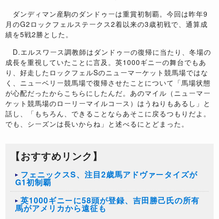
ダンディマン産駒のダンドゥーは重賞初制覇。今回は昨年9
月のG2ロックフェルステークス2着以来の3歳初戦で、通算成
績を5戦2勝とした。
D.エルスワース調教師はダンドゥーの復帰に当たり、冬場の
成長を重視していたことに言及。英1000ギニーの舞台でもあ
り、好走したロックフェルSのニューマーケット競馬場ではな
く、ニューベリー競馬場で復帰させたことについて「馬場状態
が心配だったからこちらにしたんだ。あのマイル（ニューマー
ケット競馬場のローリーマイルコース）はうねりもあるし」と
話し、「もちろん、できることならあそこに戻るつもりだよ。
でも、シーズンは長いからね」と述べるにとどまった。
【おすすめリンク】
フェニックスS、注目2歳馬アドヴァータイズが
G1初制覇
英1000ギニーに58頭が登録、吉田勝己氏の所有
馬がアメリカから遠征も