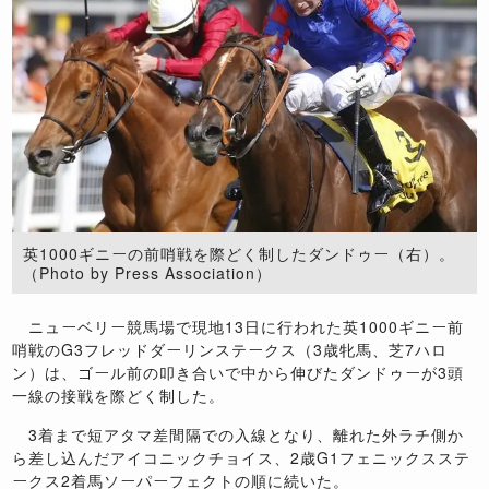
英1000ギニーの前哨戦を際どく制したダンドゥー（右）。
（Photo by Press Association）
ニューベリー競馬場で現地13日に行われた英1000ギニー前
哨戦のG3フレッドダーリンステークス（3歳牝馬、芝7ハロ
ン）は、ゴール前の叩き合いで中から伸びたダンドゥーが3頭
一線の接戦を際どく制した。
3着まで短アタマ差間隔での入線となり、離れた外ラチ側か
ら差し込んだアイコニックチョイス、2歳G1フェニックスステ
ークス2着馬ソーパーフェクトの順に続いた。