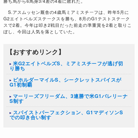
勝ち馬から6馬身3/4差の4着に敗れた。
S.アスムッセン厩舎の4歳馬ミアミスチーフは、昨年5月に
G2エイトベルズステークスを勝ち、8月のG1テストステーク
スで2着。今年は叩き2戦目だった前走の準重賞を2着と取りこ
ぼし、今回は人気を落としていた。
【おすすめリンク】
米G2エイトベルズS、ミアミスチーフが逃げ切
り勝ち
ビホルダーマイルS、シークレットスパイスが
G1初制覇
マーリーズフリーダム、3連勝で米G1バレリーナ
S制す
スパイストパーフェクション、G1マディソンS
での叩き合い制す