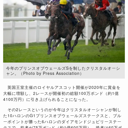
今年のプリンスオブウェールズSを制したクリスタルオーシ
ャン。（Photo by Press Association）
英国王室主催のロイヤルアスコット開催が2020年に賞金を
大幅に増額し、2レースが開催初の総額100万ポンド（約1億
4100万円）に引き上げられることになった。
その2レースというのが今年はクリスタルオーシャンが制し
た10ハロンのG1プリンスオブウェールズステークスと、ブル
ーポイントが勝った6ハロンのダイアモンドジュビリーステー
クスで、前者が75万ポンド（約1億600万円）、後者は60万ポ