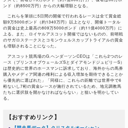
ンド（約8500万円）からの大幅増額となる。
これらを筆頭に5日間の開催で行われるレースは全て賞金総
額9万5000ポンド（約1340万円）以上となり、開催トータル
の賞金は史上最高の809万5000ポンド（約11億4000万円）に
上る。また、ロイヤルアスコット開催ではないものの、前哨戦
のサガロステークスとコモンウェルスカップトライアルの賞金
も増額されることになった。
アスコット競馬場のG.ヘンダーソンCEOは「これら2つのレ
ース（プリンスオブウェールズSとダイアモンドジュビリーS）
は歴史的に世界のホースマンに訴求しており、海外からの馬券
購入やメディア関連の権利による収入増加を期待できることか
ら優先的に選ばれた」「同様に、これらの距離では世界中で6
桁ないし7桁の賞金レースが施行されているため、地元調教馬
たちに選択肢を開かなければならない」と狙いを明かしてい
る。
【おすすめリンク】
【競走馬データ】クリスタルオーシャン