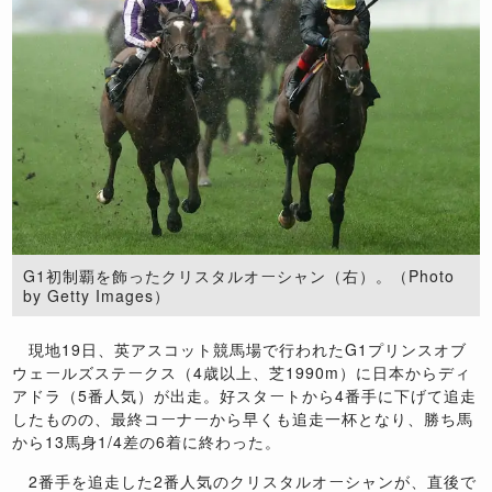
G1初制覇を飾ったクリスタルオーシャン（右）。（Photo
by Getty Images）
現地19日、英アスコット競馬場で行われたG1プリンスオブ
ウェールズステークス（4歳以上、芝1990m）に日本からディ
アドラ（5番人気）が出走。好スタートから4番手に下げて追走
したものの、最終コーナーから早くも追走一杯となり、勝ち馬
から13馬身1/4差の6着に終わった。
2番手を追走した2番人気のクリスタルオーシャンが、直後で