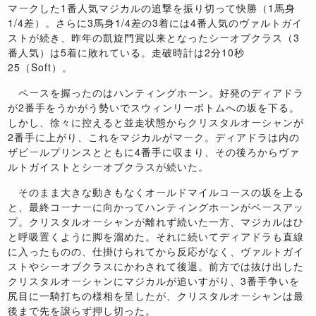
マークした1番人気マジカルの追撃を振り切って快勝（1馬身
1/4差）。さらに3馬身1/4差の3着には4番人気のヴァルトガイ
ストが続き、昨年の凱旋門賞以来となったシーオブクラス（3
番人気）は5着に敗れている。走破時計は2分10秒
25（Soft）。
ペースを握ったのはハンティングホーン。好発のディアドラ
が2番手をうかがう勢いでスウィンリーボトムへの坂を下る。
しかし、徐々に控えると並走状態からクリスタルオーシャンが
2番手に上がり、これをマジカルがマーク。ディアドラは内の
ザビールプリンスとともに4番手に収まり、その後ろからヴァ
ルトガイストとシーオブクラスが続いた。
そのまま大きな動きもなくオールドマイルコースの坂を上る
と、最終コーナーに向かってハンティングホーンがペースアッ
プ。クリスタルオーシャンが離れず続いた一方、マジカルはひ
と呼吸置くように脚を溜めた。それに続いてディアドラも直線
に入ったものの、仕掛けられてから反応がなく、ヴァルトガイ
ストやシーオブクラスにかわされて後退。前方では抜け出した
クリスタルオーシャンにマジカルが追いすがり、3番手争いを
尻目に一騎打ちの様相を呈したが、クリスタルオーシャンは最
後まで先を譲らず押し切った。