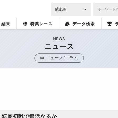
・結果
特集レース
データ検索
NEWS
ニュース
ニュース/コラム
、転厩初戦で復活なるか