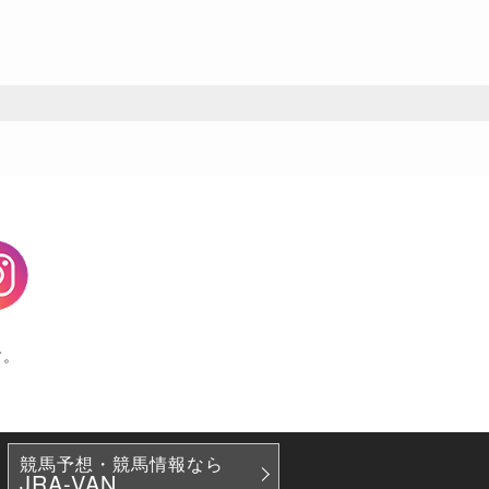
agram
す。
競馬予想・競馬情報なら
JRA-VAN