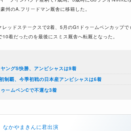
、豪州のA.フリードマン厩舎に移籍した。
クレッドステークスで2着、5月のG1ドゥームベンカップで
で10着だったのを最後にスミス厩舎へ転厩となった。
ーヤングS快勝、アンビシャスは9着
賞初制覇、今季初戦の日本産アンビシャスは6着
ドゥームベンCで不運な3着
なかやまきんに君出演