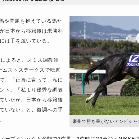
馬や問題を抱えている馬た
が日本から移籍後は未勝利
には手を焼いている。
m』によると、スミス調教師
ヒームストステークスで転厩
て、「正直に言って、私に
ント。「私より優秀な調教
ていたが、日本から移籍後
ていない」と、復調への手
。
豪州で勝ち星がないアンビシャス。（Ph
プインパクト産駒で7歳馬。3歳時にG3ラジオNIKKEI賞