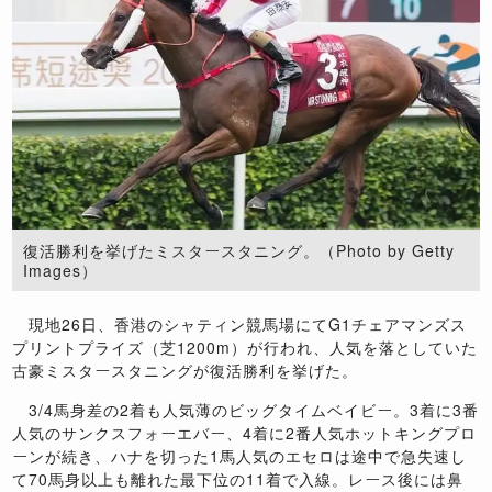
​復活勝利を挙げたミスタースタニング。（Photo by Getty
Images）
現地26日、香港のシャティン競馬場にてG1チェアマンズス
プリントプライズ（芝1200m）が行われ、人気を落としていた
古豪ミスタースタニングが復活勝利を挙げた。
3/4馬身差の2着も人気薄のビッグタイムベイビー。3着に3番
人気のサンクスフォーエバー、4着に2番人気ホットキングプロ
ーンが続き、ハナを切った1馬人気のエセロは途中で急失速し
て70馬身以上も離れた最下位の11着で入線。レース後には鼻