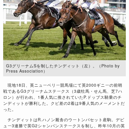
G3グリーナムSを制したチンディット（左）。（Photo by
Press Association）
現地18日、英ニューベリー競馬場にて英2000ギニーの前哨
戦であるG3グリーナムステークス（3歳牡馬・せん馬、芝7ハ
ロン）が行われ、1番人気に推されていたP.ドッブス騎乗のチ
ンディットが勝利した。クビ差の2着は9番人気のメーメントだ
った。
チンディットはR.ハノン厩舎のウートンバセット産駒。デビ
ュー3連勝で英G2シャンパンステークスを制し、昨年10月の英