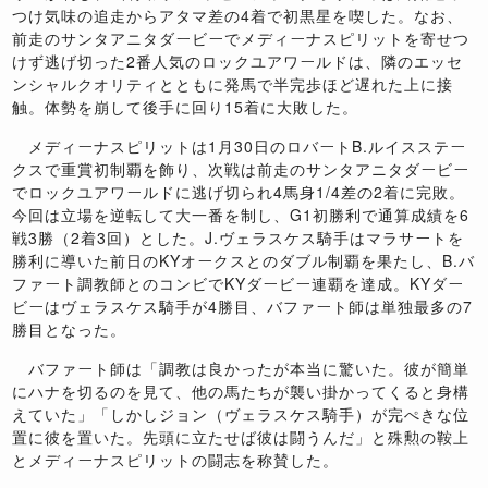
つけ気味の追走からアタマ差の4着で初黒星を喫した。なお、
前走のサンタアニタダービーでメディーナスピリットを寄せつ
けず逃げ切った2番人気のロックユアワールドは、隣のエッセ
ンシャルクオリティとともに発馬で半完歩ほど遅れた上に接
触。体勢を崩して後手に回り15着に大敗した。
メディーナスピリットは1月30日のロバートB.ルイスステー
クスで重賞初制覇を飾り、次戦は前走のサンタアニタダービー
でロックユアワールドに逃げ切られ4馬身1/4差の2着に完敗。
今回は立場を逆転して大一番を制し、G1初勝利で通算成績を6
戦3勝（2着3回）とした。J.ヴェラスケス騎手はマラサートを
勝利に導いた前日のKYオークスとのダブル制覇を果たし、B.バ
ファート調教師とのコンビでKYダービー連覇を達成。KYダー
ビーはヴェラスケス騎手が4勝目、バファート師は単独最多の7
勝目となった。
バファート師は「調教は良かったが本当に驚いた。彼が簡単
にハナを切るのを見て、他の馬たちが襲い掛かってくると身構
えていた」「しかしジョン（ヴェラスケス騎手）が完ぺきな位
置に彼を置いた。先頭に立たせば彼は闘うんだ」と殊勲の鞍上
とメディーナスピリットの闘志を称賛した。