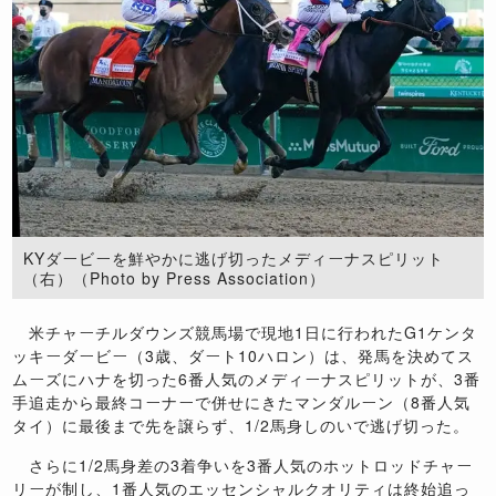
KYダービーを鮮やかに逃げ切ったメディーナスピリット
（右）（Photo by Press Association）
米チャーチルダウンズ競馬場で現地1日に行われたG1ケンタ
ッキーダービー（3歳、ダート10ハロン）は、発馬を決めてス
ムーズにハナを切った6番人気のメディーナスピリットが、3番
手追走から最終コーナーで併せにきたマンダルーン（8番人気
タイ）に最後まで先を譲らず、1/2馬身しのいで逃げ切った。
さらに1/2馬身差の3着争いを3番人気のホットロッドチャー
リーが制し、1番人気のエッセンシャルクオリティは終始追っ