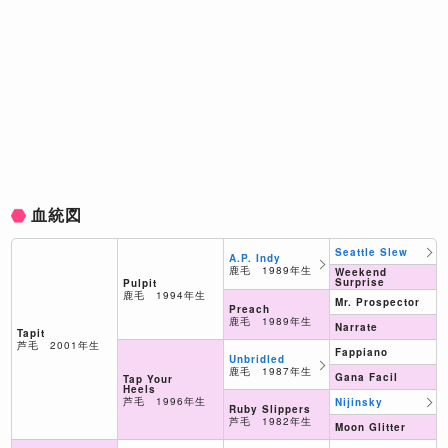
血統図
Seattle Slew
A.P. Indy
鹿毛 1989年生
Weekend
Surprise
Pulpit
鹿毛 1994年生
Mr. Prospector
Preach
鹿毛 1989年生
Narrate
Tapit
芦毛 2001年生
Fappiano
Unbridled
鹿毛 1987年生
Gana Facil
Tap Your
Heels
芦毛 1996年生
Nijinsky
Ruby Slippers
芦毛 1982年生
Moon Glitter