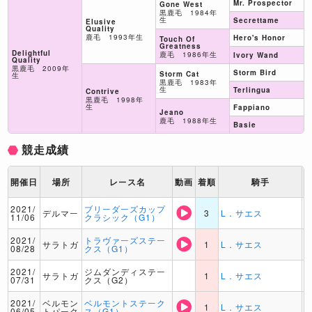
Mr. Prospector
Gone West
黒鹿毛 1984年
生
Secrettame
Elusive
Quality
鹿毛 1993年生
Hero's Honor
Touch Of
Greatness
Delightful
鹿毛 1986年生
Ivory Wand
Quality
黒鹿毛 2009年
Storm Bird
Storm Cat
生
黒鹿毛 1983年
生
Terlingua
Contrive
黒鹿毛 1998年
生
Fappiano
Jeano
鹿毛 1988年生
Basie
競走成績
開催日
場所
レース名
動画
着順
騎手
2021/
ブリーダーズカップ
デルマー
3
L．サエス
11/06
クラシック（G1）
2021/
トラヴァーズステー
サラトガ
1
L．サエス
08/28
クス（G1）
2021/
ジムダンディステー
サラトガ
1
L．サエス
07/31
クス（G2）
2021/
ベルモン
ベルモントステーク
1
L．サエス
06/05
トパーク
ス（G1）