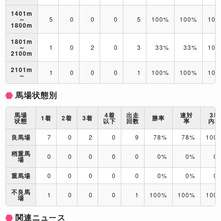
1401m
～
5
0
0
0
5
100%
100%
10
1800m
1801m
～
1
0
2
0
3
33%
33%
10
2100m
2101m
1
0
0
0
1
100%
100%
10
～
馬場状態別
馬場
4着
出走
連対
3着
1着
2着
3着
勝率
状態
以下
回数
率
内
良馬場
7
0
2
0
9
78%
78%
100
稍重馬
0
0
0
0
0
0%
0%
0
場
重馬場
0
0
0
0
0
0%
0%
0
不良馬
1
0
0
0
1
100%
100%
100
場
関連ニュース