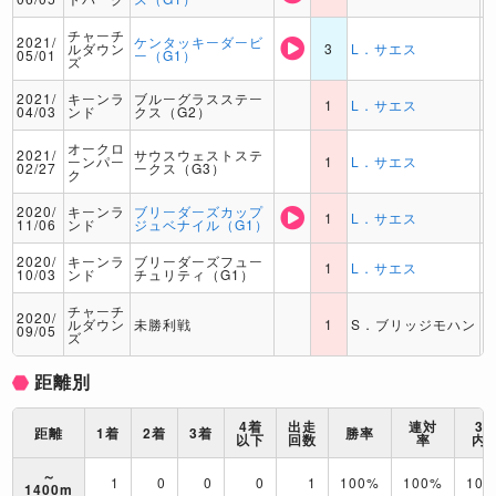
チャーチ
2021/
ケンタッキーダービ
ルダウン
3
L．サエス
05/01
ー（G1）
ズ
2021/
キーンラ
ブルーグラスステー
1
L．サエス
04/03
ンド
クス（G2）
オークロ
2021/
サウスウェストステ
ーンパー
1
L．サエス
02/27
ークス（G3）
ク
2020/
キーンラ
ブリーダーズカップ
1
L．サエス
11/06
ンド
ジュベナイル（G1）
2020/
キーンラ
ブリーダーズフュー
1
L．サエス
10/03
ンド
チュリティ（G1）
チャーチ
2020/
ルダウン
未勝利戦
1
S．ブリッジモハン
09/05
ズ
距離別
4着
出走
連対
3
距離
1着
2着
3着
勝率
以下
回数
率
内
～
1
0
0
0
1
100%
100%
10
1400m