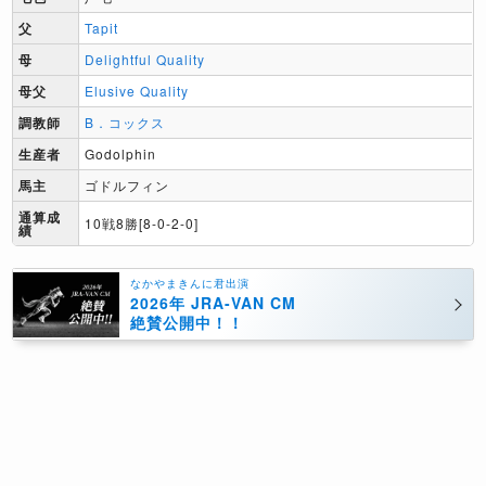
父
Tapit
母
Delightful Quality
母父
Elusive Quality
調教師
B．コックス
生産者
Godolphin
馬主
ゴドルフィン
通算成
10戦8勝[8-0-2-0]
績
なかやまきんに君出演
2026年 JRA-VAN CM
絶賛公開中！！