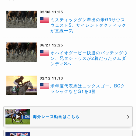
02/08 11:55
ミスティックダン輩出の米G3サウス
ウェストS、サイレントタクティック
が直線一気
06/27 12:25
オハイオダービー快勝のバッテンダウ
ン、兄タシトゥスが2着だったジムダ
ンディSへ
02/12 11:13
米年度代表馬はニックスゴー、BCク
ラシックなどG1を3勝
海外レース動画はこちら