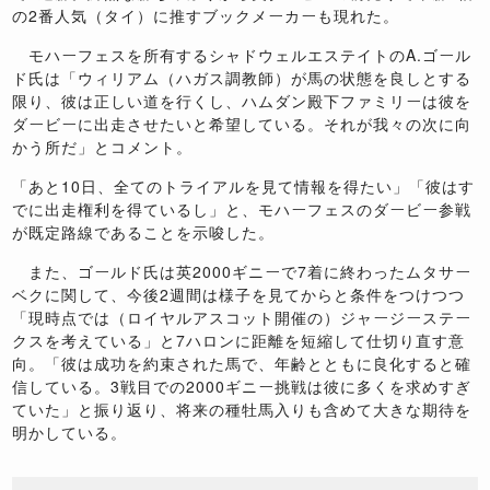
の2番人気（タイ）に推すブックメーカーも現れた。
モハーフェスを所有するシャドウェルエステイトのA.ゴール
ド氏は「ウィリアム（ハガス調教師）が馬の状態を良しとする
限り、彼は正しい道を行くし、ハムダン殿下ファミリーは彼を
ダービーに出走させたいと希望している。それが我々の次に向
かう所だ」とコメント。
「あと10日、全てのトライアルを見て情報を得たい」「彼はす
でに出走権利を得ているし」と、モハーフェスのダービー参戦
が既定路線であることを示唆した。
また、ゴールド氏は英2000ギニーで7着に終わったムタサー
ベクに関して、今後2週間は様子を見てからと条件をつけつつ
「現時点では（ロイヤルアスコット開催の）ジャージーステー
クスを考えている」と7ハロンに距離を短縮して仕切り直す意
向。「彼は成功を約束された馬で、年齢とともに良化すると確
信している。3戦目での2000ギニー挑戦は彼に多くを求めすぎ
ていた」と振り返り、将来の種牡馬入りも含めて大きな期待を
明かしている。